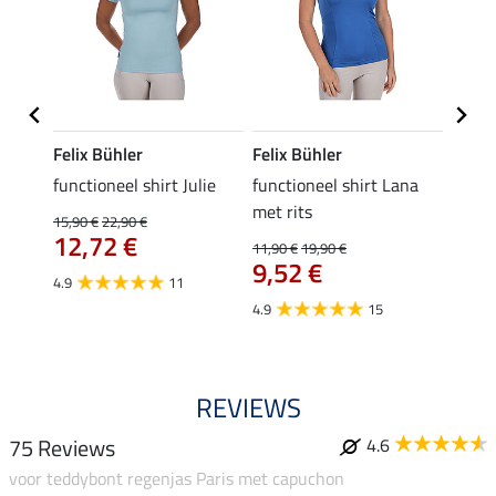
Felix Bühler
Felix Bühler
Felix
functioneel shirt Julie
functioneel shirt Lana
polosh
met rits
15,90 €
22,90 €
15,90 
12,72 €
12,
11,90 €
19,90 €
9,52 €
4.9
11
4.8
4.9
15
REVIEWS
75 Reviews
4.6
voor teddybont regenjas Paris met capuchon