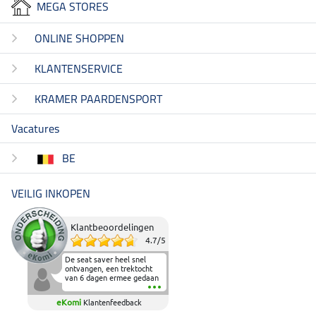
MEGA STORES
ONLINE SHOPPEN
KLANTENSERVICE
KRAMER PAARDENSPORT
Vacatures
BE
VEILIG INKOPEN
Klantbeoordelingen
4.7
/
5
De seat saver heel snel
ontvangen, een trektocht
van 6 dagen ermee gedaan
en deze heeft de beproeving
fantastisch doorstaan.
eKomi
Klantenfeedback
Heerlijk zacht om op te
zitten en de billen wat te