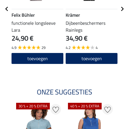
Felix Bühler
Krämer
Feli
functionele longsleeve
Dijbeenbeschermers
grip
Lara
Rainlegs
24,90 €
34,90 €
69
4.9
29
4.2
4
5.0
toevoegen
toevoegen
ONZE SUGGESTIES
30 % + 20 % EXTRA
40 % + 20 % EXTRA
20 %