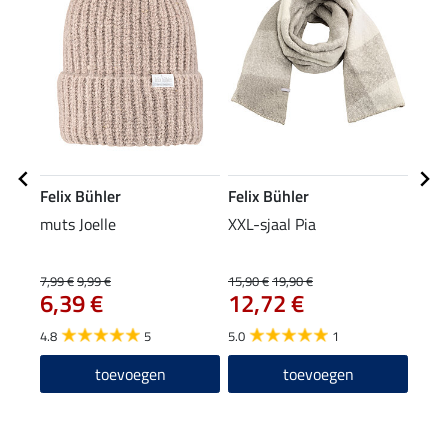
Felix Bühler
Felix Bühler
Feli
muts Joelle
XXL-sjaal Pia
gewa
met 
7,99 €
9,99 €
15,90 €
19,90 €
54,90
6,39 €
12,72 €
43
4.8
5
5.0
1
toevoegen
toevoegen