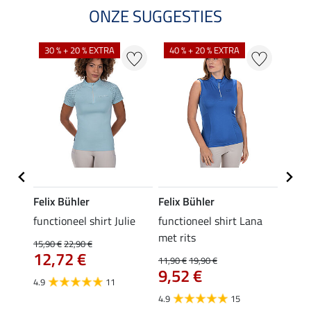
ONZE SUGGESTIES
30 % + 20 % EXTRA
40 % + 20 % EXTRA
20 %
Felix Bühler
Felix Bühler
Felix
functioneel shirt Julie
functioneel shirt Lana
polosh
met rits
15,90 €
22,90 €
15,90 
12,72 €
12,
11,90 €
19,90 €
9,52 €
4.9
11
4.8
4.9
15