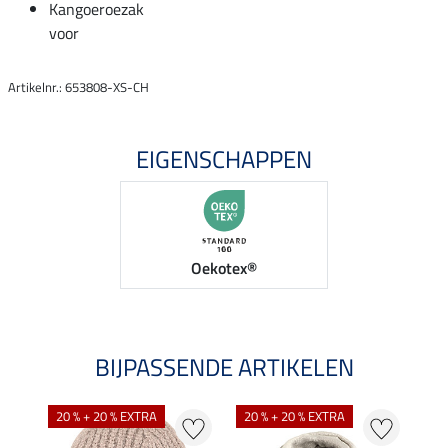
Kangoeroezak
voor
Artikelnr.: 653808-XS-CH
EIGENSCHAPPEN
Oekotex®
BIJPASSENDE ARTIKELEN
20 % + 20 % EXTRA
20 % + 20 % EXTRA
21