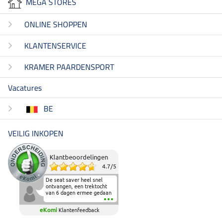
MEGA STORES
ONLINE SHOPPEN
KLANTENSERVICE
KRAMER PAARDENSPORT
Vacatures
BE
VEILIG INKOPEN
Klantbeoordelingen
4.7
/
5
De seat saver heel snel
ontvangen, een trektocht
van 6 dagen ermee gedaan
en deze heeft de beproeving
fantastisch doorstaan.
eKomi
Klantenfeedback
Heerlijk zacht om op te
zitten en de billen wat te