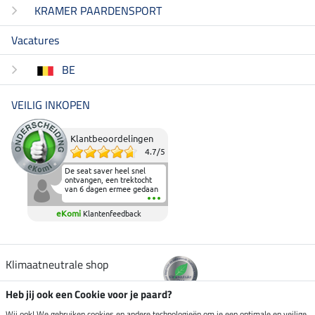
KRAMER PAARDENSPORT
Vacatures
BE
VEILIG INKOPEN
Klantbeoordelingen
4.7
/
5
De seat saver heel snel
ontvangen, een trektocht
van 6 dagen ermee gedaan
en deze heeft de beproeving
fantastisch doorstaan.
eKomi
Klantenfeedback
Heerlijk zacht om op te
zitten en de billen wat te
sparen tijdens vele uren na
elkaar in het zadel.
Aanrader.
Klimaatneutrale shop
Heb jij ook een Cookie voor je paard?
Verzending per
Wij ook! We gebruiken cookies en andere technologieën om je een optimale en veilige