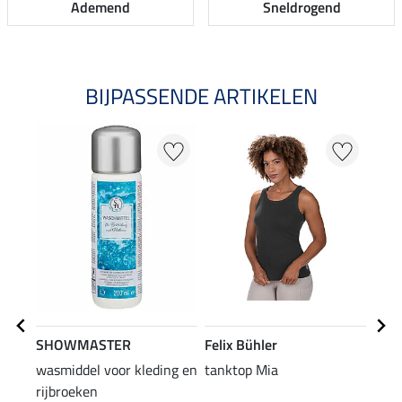
Ademend
Sneldrogend
BIJPASSENDE ARTIKELEN
SHOWMASTER
Felix Bühler
Feli
wasmiddel voor kleding en
tanktop Mia
2 in
rijbroeken
Ceci