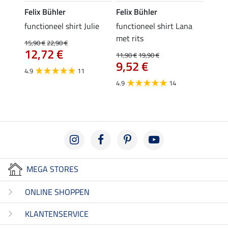
Felix Bühler
Felix Bühler
Felix
functioneel shirt Julie
functioneel shirt Lana
polosh
met rits
15,90 €
22,90 €
15,90 
12,72 €
12,
11,90 €
19,90 €
9,52 €
4.9
11
4.8
4.9
14
MEGA STORES
ONLINE SHOPPEN
KLANTENSERVICE