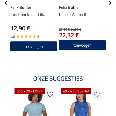
Felix Bühler
Felix Bühler
Equi
functionele pet Lilia
hoodie Wilma II
grip 
zitv
12,90 €
27,90 €
34,90 €
39,90
22,32 €
31
4.8
5
4.8
toevoegen
toevoegen
ONZE SUGGESTIES
30 % + 20 % EXTRA
40 % + 20 % EXTRA
20 %