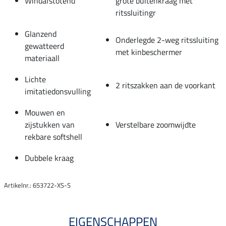
Windafstotend
grote buitenkraag met
ritssluitingr
Glanzend
Onderlegde 2-weg ritssluiting
gewatteerd
met kinbeschermer
materiaall
Lichte
2 ritszakken aan de voorkant
imitatiedonsvulling
Mouwen en
zijstukken van
Verstelbare zoomwijdte
rekbare softshell
Dubbele kraag
Artikelnr.: 653722-XS-S
EIGENSCHAPPEN