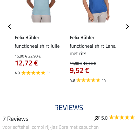
Felix Bühler
Felix Bühler
Felix
functioneel shirt Julie
functioneel shirt Lana
polosh
met rits
15,90 €
22,90 €
15,90 
12,72 €
12,
11,90 €
19,90 €
9,52 €
4.9
11
4.8
4.9
14
REVIEWS
7 Reviews
5.0
voor softshell combi rij-jas Cora met capuchon