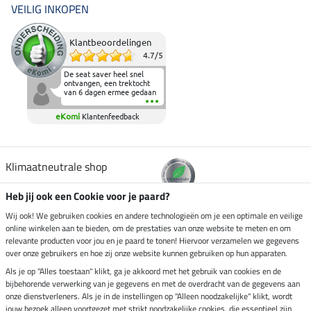
VEILIG INKOPEN
Klantbeoordelingen
4.7
/
5
De seat saver heel snel
ontvangen, een trektocht
van 6 dagen ermee gedaan
en deze heeft de beproeving
fantastisch doorstaan.
eKomi
Klantenfeedback
Heerlijk zacht om op te
zitten en de billen wat te
sparen tijdens vele uren na
elkaar in het zadel.
Aanrader.
Klimaatneutrale shop
Heb jij ook een Cookie voor je paard?
Verzending per
Wij ook! We gebruiken cookies en andere technologieën om je een optimale en veilige
online winkelen aan te bieden, om de prestaties van onze website te meten en om
relevante producten voor jou en je paard te tonen! Hiervoor verzamelen we gegevens
over onze gebruikers en hoe zij onze website kunnen gebruiken op hun apparaten.
Veilig betalen met
Als je op "Alles toestaan" klikt, ga je akkoord met het gebruik van cookies en de
bijbehorende verwerking van je gegevens en met de overdracht van de gegevens aan
onze dienstverleners. Als je in de instellingen op "Alleen noodzakelijke" klikt, wordt
jouw bezoek alleen voortgezet met strikt noodzakelijke cookies, die essentieel zijn