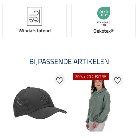
Windafstotend
Oekotex®
BIJPASSENDE ARTIKELEN
20 % + 20 % EXTRA
20