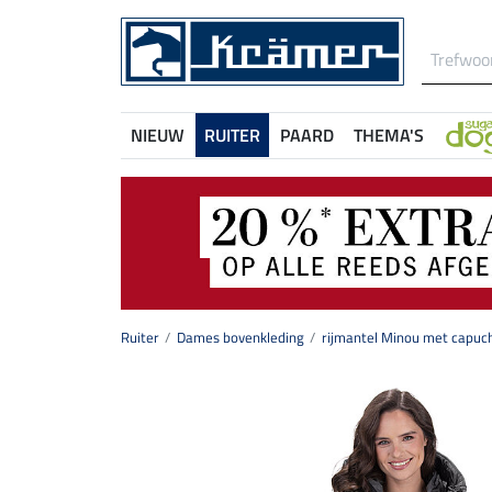
NIEUW
RUITER
PAARD
THEMA'S
Ruiter
Dames bovenkleding
rijmantel Minou met capuc