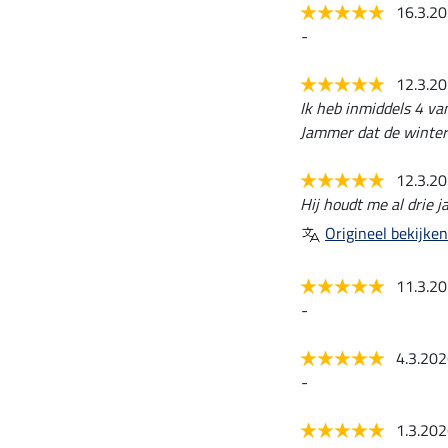
16.3.2
-
12.3.2
Ik heb inmiddels 4 va
Jammer dat de winter 
12.3.2
Hij houdt me al drie j
Origineel bekijken
11.3.2
-
4.3.20
-
1.3.20