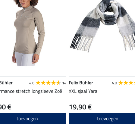
 Bühler
Felix Bühler
4.6
14
4.0
rmance stretch longsleeve Zoë
XXL sjaal Yara
90 €
19,90 €
toevoegen
toevoegen