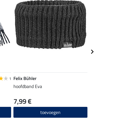
Felix Bühler
Felix Bühler
1
hoofdband Eva
muts Inke
7,99 €
10,90 €
toevoegen
toevo