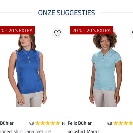
ONZE SUGGESTIES
 % + 20 % EXTRA
20 % + 20 % EXTRA
 Bühler
Felix Bühler
4.9
14
4.8
ioneel shirt Lana met rits
poloshirt Mara II