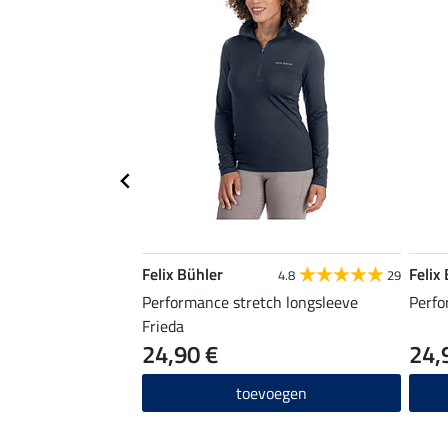
Felix Bühler
Felix
4.8
29
Performance stretch longsleeve
Perfo
Frieda
24,90 €
24,
toevoegen