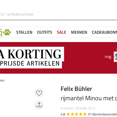
STALLEN
OUTFITS
SALE
MERKEN
CADEAUBON
nog
hon
Felix Bühler
rijmantel Minou met
Artikelnr.: 653296-XS-S
4.8
31 Klantenbeoordel