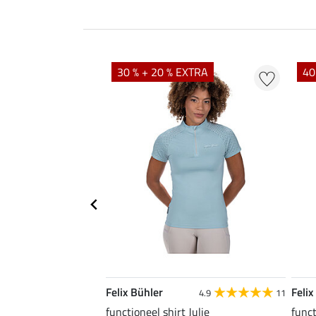
EXTRA
30 % + 20 % EXTRA
40
Felix Bühler
Felix
4.6
10
4.9
11
a
functioneel shirt Julie
funct