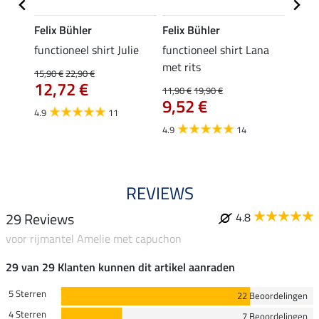
Felix Bühler
Felix Bühler
Felix
functioneel shirt Julie
functioneel shirt Lana
polosh
met rits
15,90 €
22,90 €
15,90 
12,72 €
12,
11,90 €
19,90 €
9,52 €
4.9
11
4.8
4.9
14
REVIEWS
29 Reviews
4.8
voor rijmantel Amelie met capuchon
29 van 29 Klanten kunnen dit artikel aanraden
5 Sterren
22 Beoordelingen
4 Sterren
7 Beoordelingen