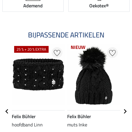
Ademend
Oekotex®
BIJPASSENDE ARTIKELEN
NIEUW
25 % + 20 % EXTRA
20
Felix Bühler
Felix Bühler
Feli
hoofdband Linn
muts Inke
XXL 