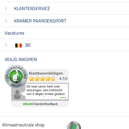
KLANTENSERVICE
KRAMER PAARDENSPORT
Vacatures
BE
VEILIG INKOPEN
Klantbeoordelingen
4.7
/
5
De seat saver heel snel
ontvangen, een trektocht
van 6 dagen ermee gedaan
en deze heeft de beproeving
fantastisch doorstaan.
eKomi
Klantenfeedback
Heerlijk zacht om op te
zitten en de billen wat te
sparen tijdens vele uren na
elkaar in het zadel.
Aanrader.
Klimaatneutrale shop