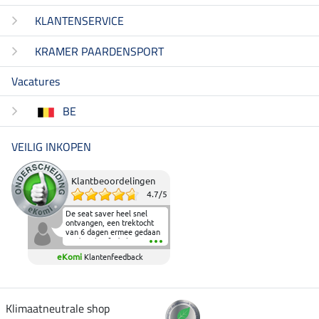
KLANTENSERVICE
KRAMER PAARDENSPORT
Vacatures
BE
VEILIG INKOPEN
Klantbeoordelingen
4.7
/
5
De seat saver heel snel
ontvangen, een trektocht
van 6 dagen ermee gedaan
en deze heeft de beproeving
fantastisch doorstaan.
eKomi
Klantenfeedback
Heerlijk zacht om op te
zitten en de billen wat te
sparen tijdens vele uren na
elkaar in het zadel.
Aanrader.
Klimaatneutrale shop