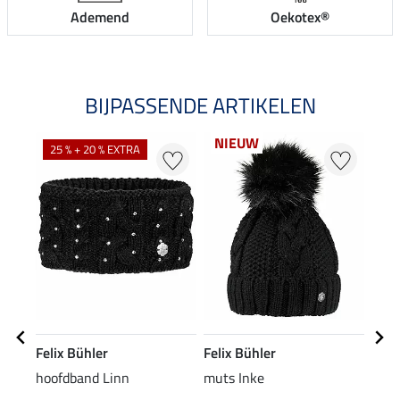
Ademend
Oekotex®
BIJPASSENDE ARTIKELEN
NIEUW
25 % + 20 % EXTRA
20
Felix Bühler
Felix Bühler
Feli
hoofdband Linn
muts Inke
XXL 