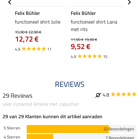
Felix Bühler
Felix Bühler
Felix
functioneel shirt Julie
functioneel shirt Lana
polosh
met rits
15,90 €
22,90 €
15,90 
12,72 €
12,
11,90 €
19,90 €
9,52 €
4.9
11
4.8
4.9
15
REVIEWS
29 Reviews
4.8
voor rijmantel Amelie met capuchon
29 van 29 Klanten kunnen dit artikel aanraden
5 Sterren
22 Beoordelingen
4 Sterren
7 Beoordelingen