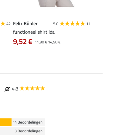
Felix Bühler
STONEDEEK
42
5.0
11
4
functioneel shirt Ida
ladies topje Tessa
9,52 €
9,52 €
11,90 €
14,90 €
11,90 €
14,9
4.8
14 Beoordelingen
3 Beoordelingen