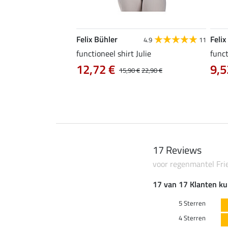
Felix Bühler
Felix
4.6
10
4.9
11
a
functioneel shirt Julie
funct
12,72 €
9,5
14,90 €
15,90 €
22,90 €
17 Reviews
voor regenmantel Fr
17 van 17 Klanten ku
5 Sterren
4 Sterren