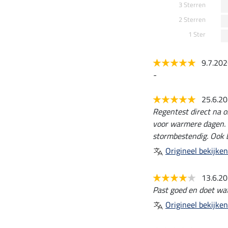
3 Sterren
2 Sterren
1 Ster
9.7.20
-
25.6.2
Regentest direct na o
voor warmere dagen. 
stormbestendig. Ook b
Origineel bekijken
13.6.2
Past goed en doet wa
Origineel bekijken