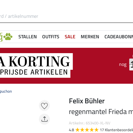
STALLEN
OUTFITS
SALE
MERKEN
CADEAUBON
nog
apuchon
Felix Bühler
regenmantel Frieda 
Artikelnr.: 653400-XL-NV
4.8
17 Klantenbeoordel