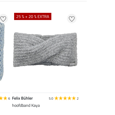
25 % + 20 % EXTRA
Felix Bühler
6
5.0
2
hoofdband Kaya