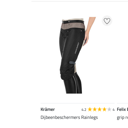
Krämer
Felix
4.2
4
Dijbeenbeschermers Rainlegs
grip 