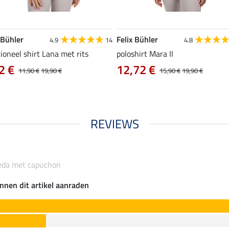
 Bühler
Felix Bühler
4.9
14
4.8
ioneel shirt Lana met rits
poloshirt Mara II
2 €
12,72 €
11,90 €
19,90 €
15,90 €
19,90 €
REVIEWS
ieda met capuchon
nnen dit artikel aanraden