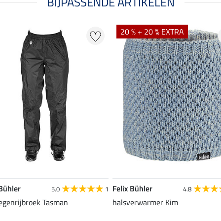
BIJPASSENDE ARTIKELEN
20 % + 20 % EXTRA
 Bühler
Felix Bühler
5.0
1
4.8
regenrijbroek Tasman
halsverwarmer Kim