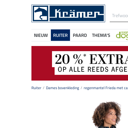
NIEUW
RUITER
PAARD
THEMA'S
Ruiter
Dames bovenkleding
regenmantel Frieda met c