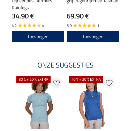
Dijbeenbeschermers
grip regenrijbroek Tasman
hals
Rainlegs
34,90 €
69,90 €
9,9
4.2
4
5.0
1
4.8
toevoegen
toevoegen
ONZE SUGGESTIES
30 % + 20 % EXTRA
40 % + 20 % EXTRA
20 %