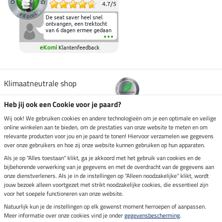
4.7
/
5
De seat saver heel snel
ontvangen, een trektocht
van 6 dagen ermee gedaan
en deze heeft de beproeving
fantastisch doorstaan.
eKomi
Klantenfeedback
Heerlijk zacht om op te
zitten en de billen wat te
sparen tijdens vele uren na
elkaar in het zadel.
Aanrader.
Klimaatneutrale shop
Heb jij ook een Cookie voor je paard?
Verzending per
Wij ook! We gebruiken cookies en andere technologieën om je een optimale en veilige
online winkelen aan te bieden, om de prestaties van onze website te meten en om
relevante producten voor jou en je paard te tonen! Hiervoor verzamelen we gegevens
over onze gebruikers en hoe zij onze website kunnen gebruiken op hun apparaten.
Veilig betalen met
Als je op "Alles toestaan" klikt, ga je akkoord met het gebruik van cookies en de
bijbehorende verwerking van je gegevens en met de overdracht van de gegevens aan
onze dienstverleners. Als je in de instellingen op "Alleen noodzakelijke" klikt, wordt
jouw bezoek alleen voortgezet met strikt noodzakelijke cookies, die essentieel zijn
Impressum
voor het soepele functioneren van onze website.
Natuurlijk kun je de instellingen op elk gewenst moment herroepen of aanpassen.
Meer informatie over onze cookies vind je onder
gegevensbescherming
.
Laatste update op 08.08.2026 om 14:33 uur