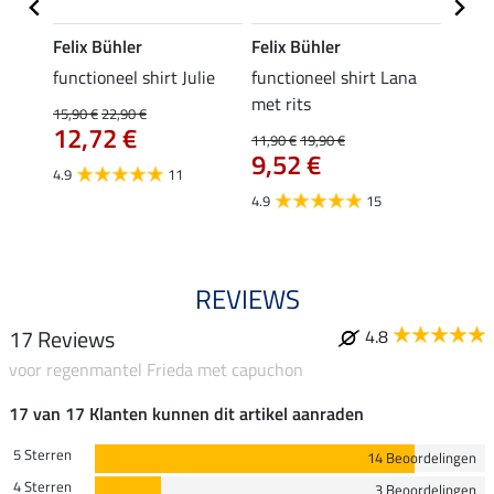
Felix Bühler
Felix Bühler
Felix
functioneel shirt Julie
functioneel shirt Lana
polosh
met rits
15,90 €
22,90 €
15,90 
12,72 €
12,
11,90 €
19,90 €
9,52 €
4.9
11
4.8
4.9
15
REVIEWS
17 Reviews
4.8
voor regenmantel Frieda met capuchon
17 van 17 Klanten kunnen dit artikel aanraden
5 Sterren
14 Beoordelingen
4 Sterren
3 Beoordelingen