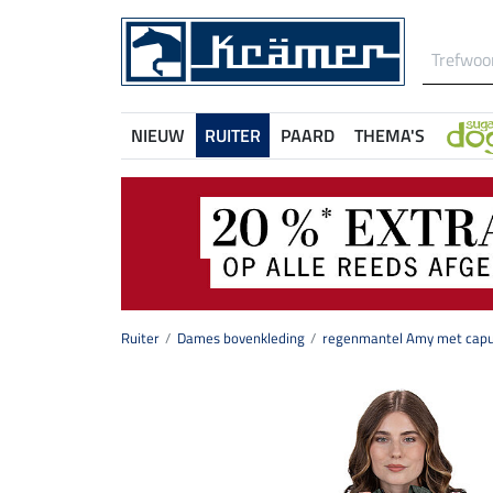
NIEUW
RUITER
PAARD
THEMA'S
Ruiter
Dames bovenkleding
regenmantel Amy met cap