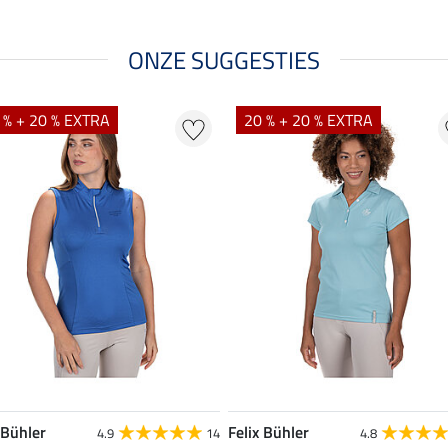
ONZE SUGGESTIES
 % + 20 % EXTRA
20 % + 20 % EXTRA
 Bühler
Felix Bühler
4.9
14
4.8