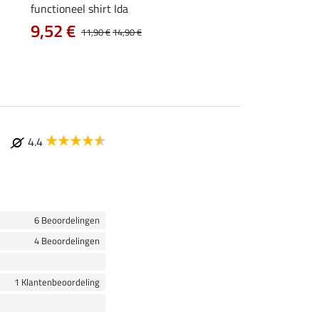
functioneel shirt Ida
ladies topje Tessa
9,52 €
9,52 €
11,90 €
14,90 €
11,90 €
14,9
4.4
6 Beoordelingen
4 Beoordelingen
1 Klantenbeoordeling