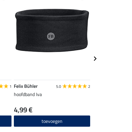
Felix Bühler
Felix Bühler
1
5.0
2
hoofdband Iva
Stretch-Loop Jella
4,99 €
5,99 €
toevoegen
toevo