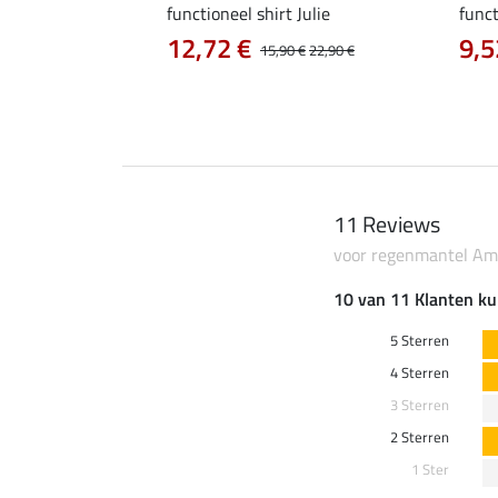
a
functioneel shirt Julie
funct
12,72 €
9,5
14,90 €
15,90 €
22,90 €
11 Reviews
voor regenmantel Am
10 van 11 Klanten ku
5 Sterren
4 Sterren
3 Sterren
2 Sterren
1 Ster