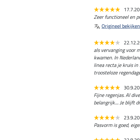
17.7.2
Zeer functioneel en p
Origineel bekijken
22.12.
als vervanging voor m
kwamen. In Nederland
linea recta je kruis i
troosteloze regendag
30.9.2
Fijne regenjas. Al di
belangrijk.... Je blijf
23.9.2
Pasvorm is goed, eig