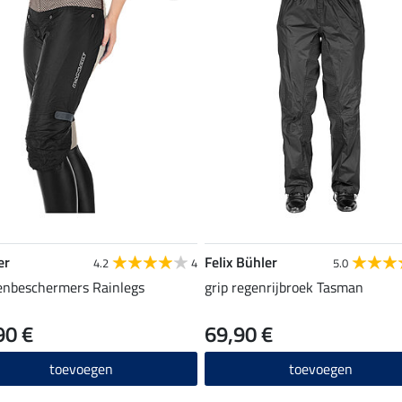
er
Felix Bühler
4.2
4
5.0
enbeschermers Rainlegs
grip regenrijbroek Tasman
90 €
69,90 €
toevoegen
toevoegen