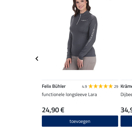
Felix Bühler
Kräm
4.9
29
functionele longsleeve Lara
Dijbe
24,90 €
34,
toevoegen