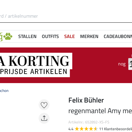
STALLEN
OUTFITS
SALE
MERKEN
CADEAUBON
nog
uchon
Felix Bühler
regenmantel Amy me
Artikelnr.: 652892-XS-FS
4.4
11 Klantenbeoordel