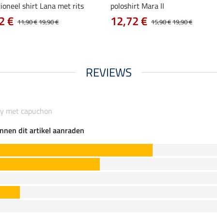
ioneel shirt Lana met rits
poloshirt Mara II
2 €
12,72 €
11,90 €
19,90 €
15,90 €
19,90 €
REVIEWS
y met capuchon
nnen dit artikel aanraden