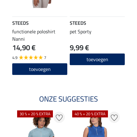
STEEDS
STEEDS
functionele poloshirt
pet Sporty
Nanni
14,90 €
9,99 €
4.9
7
toevoegen
toevoegen
ONZE SUGGESTIES
30 % + 20 % EXTRA
40 % + 20 % EXTRA
20 %