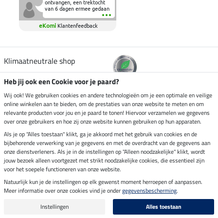
ontvangen, een trektocht
van 6 dagen ermee gedaan
en deze heeft de beproeving
fantastisch doorstaan.
eKomi
Klantenfeedback
Heerlijk zacht om op te
zitten en de billen wat te
sparen tijdens vele uren na
elkaar in het zadel.
Aanrader.
Klimaatneutrale shop
Heb jij ook een Cookie voor je paard?
Verzending per
Wij ook! We gebruiken cookies en andere technologieën om je een optimale en veilige
online winkelen aan te bieden, om de prestaties van onze website te meten en om
relevante producten voor jou en je paard te tonen! Hiervoor verzamelen we gegevens
over onze gebruikers en hoe zij onze website kunnen gebruiken op hun apparaten.
Veilig betalen met
Als je op "Alles toestaan" klikt, ga je akkoord met het gebruik van cookies en de
bijbehorende verwerking van je gegevens en met de overdracht van de gegevens aan
onze dienstverleners. Als je in de instellingen op "Alleen noodzakelijke" klikt, wordt
jouw bezoek alleen voortgezet met strikt noodzakelijke cookies, die essentieel zijn
Impressum
voor het soepele functioneren van onze website.
Natuurlijk kun je de instellingen op elk gewenst moment herroepen of aanpassen.
Meer informatie over onze cookies vind je onder
gegevensbescherming
.
Laatste update op 07.08.2026 om 14:39 uur
Alle prijzen in euro's, incl. BTW, excl. verzendkosten.
Instellingen
Alles toestaan