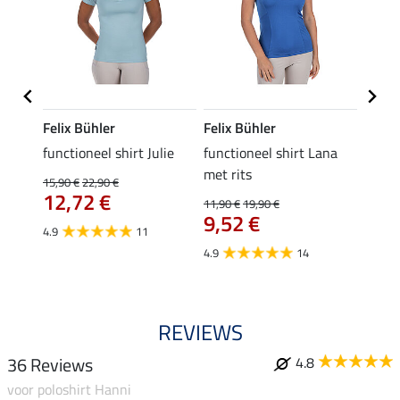
Felix Bühler
Felix Bühler
Felix
functioneel shirt Julie
functioneel shirt Lana
polosh
met rits
15,90 €
22,90 €
15,90 
12,72 €
12,
11,90 €
19,90 €
9,52 €
4.9
11
4.8
4.9
14
REVIEWS
36 Reviews
4.8
voor poloshirt Hanni