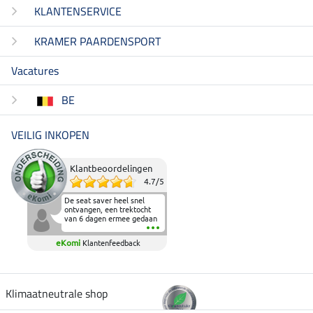
KLANTENSERVICE
KRAMER PAARDENSPORT
Vacatures
BE
VEILIG INKOPEN
Klantbeoordelingen
4.7
/
5
De seat saver heel snel
ontvangen, een trektocht
van 6 dagen ermee gedaan
en deze heeft de beproeving
fantastisch doorstaan.
eKomi
Klantenfeedback
Heerlijk zacht om op te
zitten en de billen wat te
sparen tijdens vele uren na
elkaar in het zadel.
Aanrader.
Klimaatneutrale shop