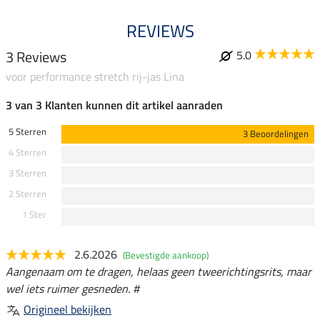
REVIEWS
3 Reviews
5.0
voor performance stretch rij-jas Lina
3 van 3 Klanten kunnen dit artikel aanraden
5 Sterren
3 Beoordelingen
4 Sterren
3 Sterren
2 Sterren
1 Ster
2.6.2026
(Bevestigde aankoop)
Aangenaam om te dragen, helaas geen tweerichtingsrits, maar
wel iets ruimer gesneden. #
Origineel bekijken