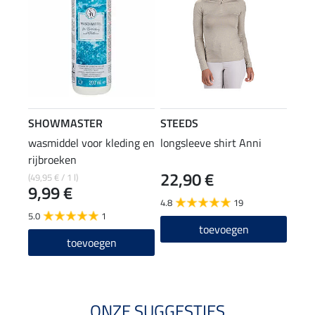
SHOWMASTER
STEEDS
wasmiddel voor kleding en
longsleeve shirt Anni
rijbroeken
22,90 €
(49,95 € / 1 l)
9,99 €
4.8
19
5.0
1
toevoegen
toevoegen
ONZE SUGGESTIES