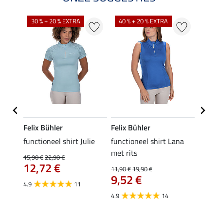
30 % + 20 % EXTRA
40 % + 20 % EXTRA
20 %
Felix Bühler
Felix Bühler
Felix
functioneel shirt Julie
functioneel shirt Lana
polosh
met rits
15,90 €
22,90 €
15,90 
12,72 €
12,
11,90 €
19,90 €
9,52 €
4.9
11
4.8
4.9
14