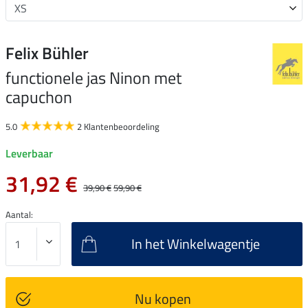
Felix Bühler
functionele jas Ninon met
capuchon
5.0
2 Klantenbeoordeling
Leverbaar
31,92 €
39,90 €
59,90 €
Aantal:
In het Winkelwagentje
Nu kopen