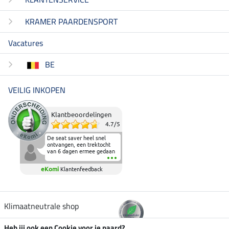
KRAMER PAARDENSPORT
Vacatures
BE
VEILIG INKOPEN
Klantbeoordelingen
4.7
/
5
De seat saver heel snel
ontvangen, een trektocht
van 6 dagen ermee gedaan
en deze heeft de beproeving
fantastisch doorstaan.
eKomi
Klantenfeedback
Heerlijk zacht om op te
zitten en de billen wat te
sparen tijdens vele uren na
elkaar in het zadel.
Aanrader.
Klimaatneutrale shop
Heb jij ook een Cookie voor je paard?