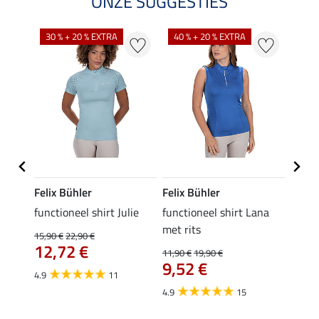
ONZE SUGGESTIES
30 % + 20 % EXTRA
40 % + 20 % EXTRA
20 %
Felix Bühler
Felix Bühler
Felix
functioneel shirt Julie
functioneel shirt Lana
polosh
met rits
15,90 €
22,90 €
15,90 
12,72 €
12,
11,90 €
19,90 €
9,52 €
4.9
11
4.8
4.9
15