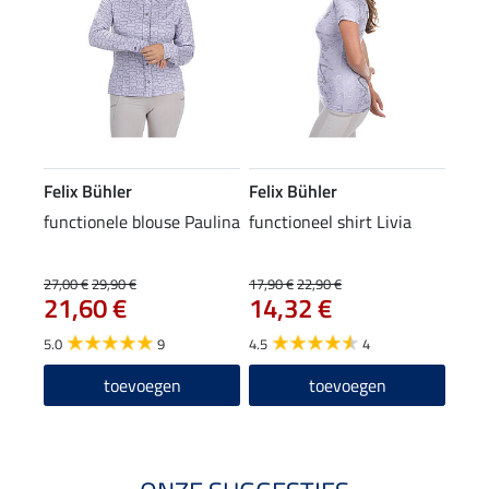
Felix Bühler
Felix Bühler
functionele blouse Paulina
functioneel shirt Livia
27,00 €
29,90 €
17,90 €
22,90 €
21,60 €
14,32 €
5.0
9
4.5
4
toevoegen
toevoegen