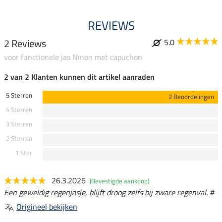
REVIEWS
2 Reviews
5.0
voor functionele jas Ninon met capuchon
2 van 2 Klanten kunnen dit artikel aanraden
5 Sterren
2 Beoordelingen
4 Sterren
3 Sterren
2 Sterren
1 Ster
26.3.2026
(Bevestigde aankoop)
Een geweldig regenjasje, blijft droog zelfs bij zware regenval. #
Origineel bekijken