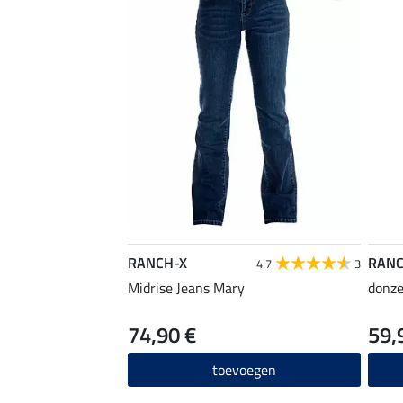
RANCH-X
RANC
4.7
3
Midrise Jeans Mary
donz
74,90 €
59,
toevoegen