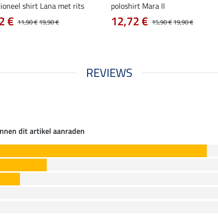
ioneel shirt Lana met rits
poloshirt Mara II
2 €
12,72 €
11,90 €
19,90 €
15,90 €
19,90 €
REVIEWS
nnen dit artikel aanraden