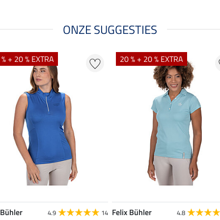
ONZE SUGGESTIES
 % + 20 % EXTRA
20 % + 20 % EXTRA
 Bühler
Felix Bühler
4.9
14
4.8