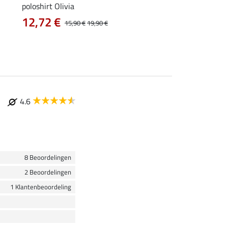
poloshirt Olivia
ladies topje Tessa
12,72 €
9,52 €
15,90 €
19,90 €
11,90 €
14,9
4.6
8 Beoordelingen
2 Beoordelingen
1 Klantenbeoordeling