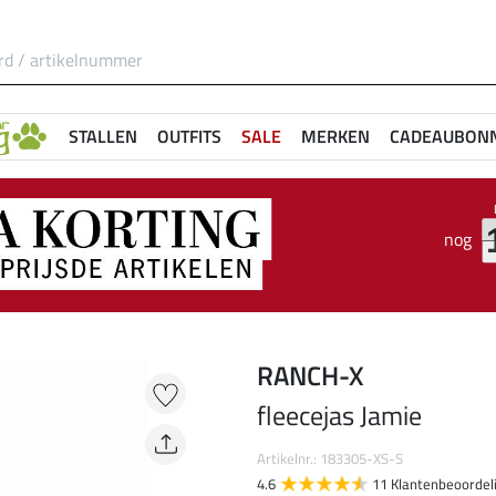
STALLEN
OUTFITS
SALE
MERKEN
CADEAUBON
nog
RANCH-X
fleecejas Jamie
Artikelnr.: 183305-XS-S
4.6
11 Klantenbeoordel