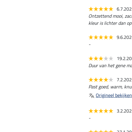
6.7.20
Ontzettend mooi, zach
kleur is lichter dan o
9.6.20
-
19.2.2
Duur van het gene maa
7.2.20
Past goed, warm, knu
Origineel bekijken
3.2.20
-