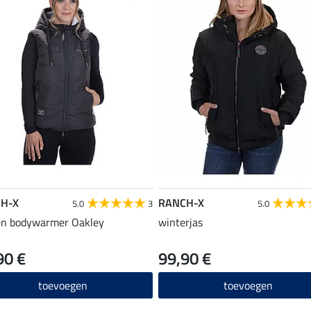
H-X
RANCH-X
5.0
3
5.0
en bodywarmer Oakley
winterjas
90 €
99,90 €
toevoegen
toevoegen