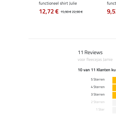
a
functioneel shirt Julie
funct
12,72 €
9,5
14,90 €
15,90 €
22,90 €
11 Reviews
voor fleecejas Jamie
10 van 11 Klanten ku
5 Sterren
4 Sterren
3 Sterren
2 Sterren
1 Ster