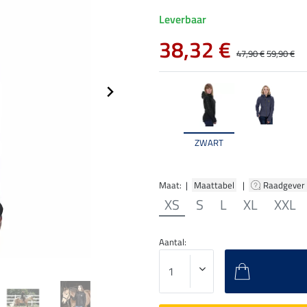
Leverbaar
38,32 €
47,90 €
59,90 €
ZWART
Maat: |
Maattabel
|
Raadgever
XS
S
L
XL
XXL
Aantal: