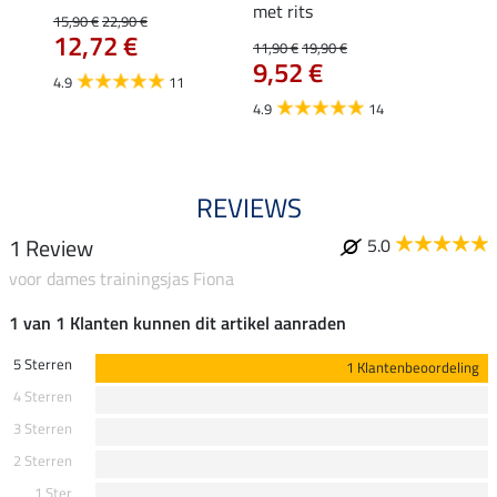
met rits
15,90 €
22,90 €
15,90 
12,72 €
12,
11,90 €
19,90 €
9,52 €
4.9
11
4.8
4.9
14
REVIEWS
1 Review
5.0
voor dames trainingsjas Fiona
1 van 1 Klanten kunnen dit artikel aanraden
5 Sterren
1 Klantenbeoordeling
4 Sterren
3 Sterren
2 Sterren
1 Ster