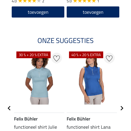
4.0
2
5.0
1
toevoegen
toevoegen
ONZE SUGGESTIES
30 % + 20 % EXTRA
40 % + 20 % EXTRA
20 %
Felix Bühler
Felix Bühler
Felix
functioneel shirt Julie
functioneel shirt Lana
polosh