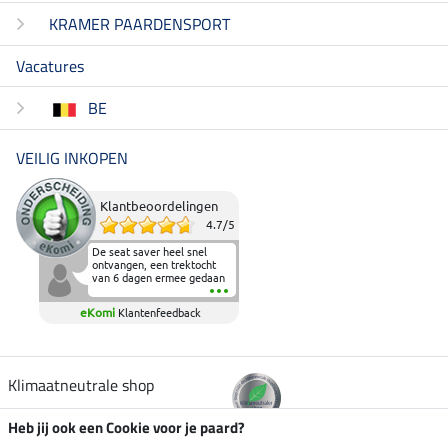
KRAMER PAARDENSPORT
Vacatures
BE
VEILIG INKOPEN
Klantbeoordelingen
4.7
/
5
De seat saver heel snel
ontvangen, een trektocht
van 6 dagen ermee gedaan
en deze heeft de beproeving
fantastisch doorstaan.
eKomi
Klantenfeedback
Heerlijk zacht om op te
zitten en de billen wat te
sparen tijdens vele uren na
elkaar in het zadel.
Aanrader.
Klimaatneutrale shop
Heb jij ook een Cookie voor je paard?
Verzending per