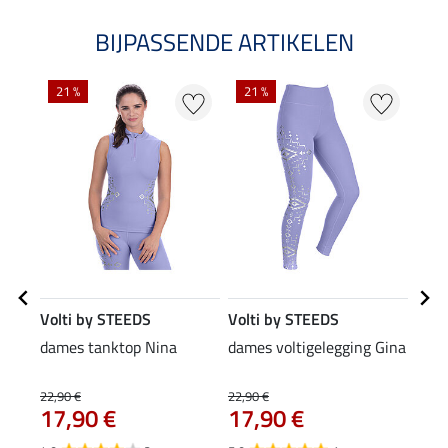
BIJPASSENDE ARTIKELEN
21 %
21 %
Volti by STEEDS
Volti by STEEDS
Volt
dames tanktop Nina
dames voltigelegging Gina
volt
19
22,90 €
22,90 €
17,90 €
17,90 €
4.4