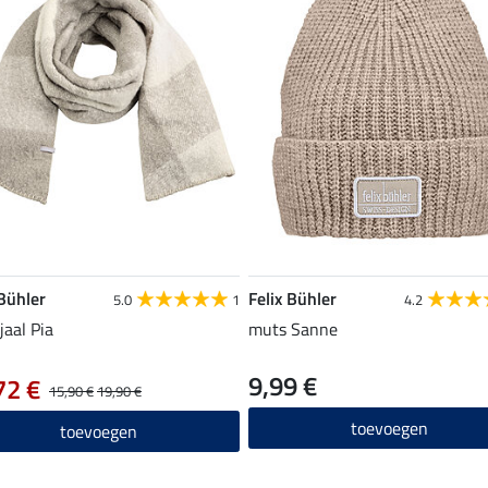
 Bühler
Felix Bühler
5.0
1
4.2
jaal Pia
muts Sanne
9,99 €
72 €
15,90 €
19,90 €
toevoegen
toevoegen