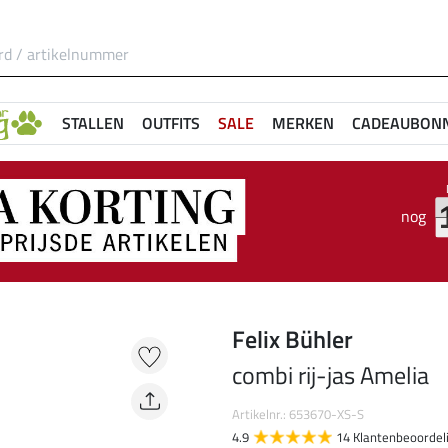
STALLEN
OUTFITS
SALE
MERKEN
CADEAUBON
nog
Felix Bühler
combi rij-jas Amelia
Artikelnr.: 653670-XS-S
4.9
14 Klantenbeoordel