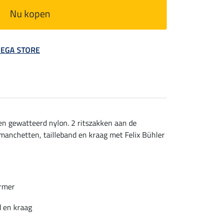
Nu kopen
 MEGA STORE
en gewatteerd nylon. 2 ritszakken aan de
 manchetten, tailleband en kraag met Felix Bühler
ermer
d en kraag