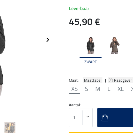
Leverbaar
45,90 €
ZWART
Maat: |
Maattabel
|
Raadgever
XS
S
M
L
XL
Aantal: