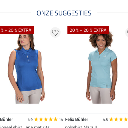
ONZE SUGGESTIES
 % + 20 % EXTRA
20 % + 20 % EXTRA
 Bühler
Felix Bühler
4.9
14
4.8
ioneel shirt Lana met rits
poloshirt Mara II