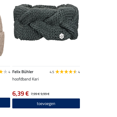
Felix Bühler
4
4.5
4
hoofdband Kari
6,39 €
7,99 €
9,99 €
toevoegen