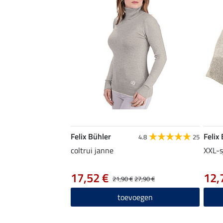
Felix Bühler
Felix
4.8
25
coltrui janne
XXL-s
17,52 €
12,
21,90 €
27,90 €
toevoegen