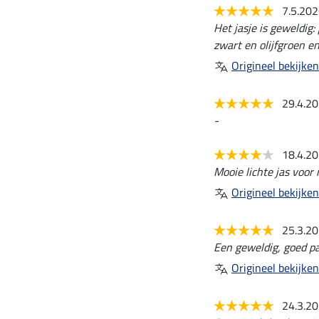
7.5.20
Het jasje is geweldig:
zwart en olijfgroen en
Origineel bekijken
29.4.2
-
18.4.2
Mooie lichte jas voor
Origineel bekijken
25.3.2
Een geweldig, goed pa
Origineel bekijken
24.3.2