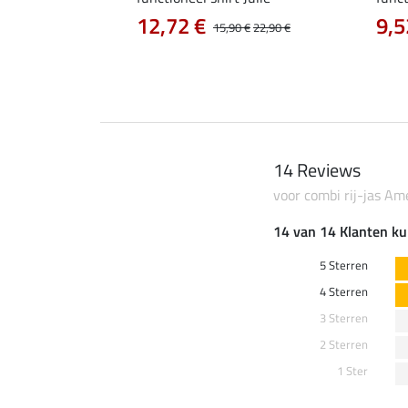
12,72 €
9,5
0 €
19,90 €
15,90 €
22,90 €
14 Reviews
voor combi rij-jas Am
14 van 14 Klanten ku
5 Sterren
4 Sterren
3 Sterren
2 Sterren
1 Ster