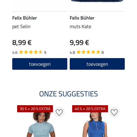
Felix Bühler
Felix Bühler
pet Selin
muts Kate
8,99 €
9,99 €
4.6
9
4.8
8
toevoegen
toevoegen
ONZE SUGGESTIES
30 % + 20 % EXTRA
40 % + 20 % EXTRA
20 %