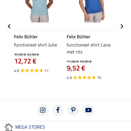
Felix Bühler
Felix Bühler
Felix
functioneel shirt Julie
functioneel shirt Lana
polosh
met rits
15,90 €
22,90 €
15,90 
12,72 €
12,
11,90 €
19,90 €
9,52 €
4.9
11
4.8
4.9
15
MEGA STORES