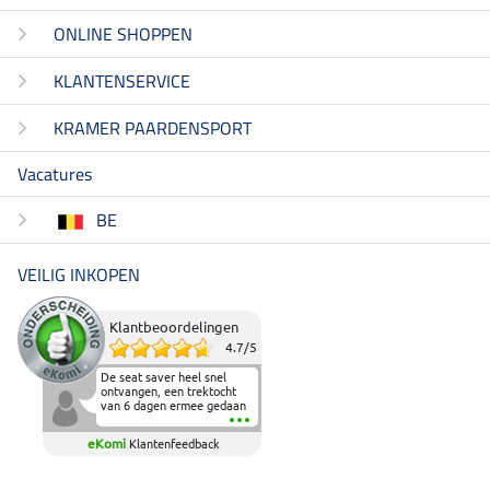
ONLINE SHOPPEN
KLANTENSERVICE
KRAMER PAARDENSPORT
Vacatures
BE
VEILIG INKOPEN
Klantbeoordelingen
4.7
/
5
De seat saver heel snel
ontvangen, een trektocht
van 6 dagen ermee gedaan
en deze heeft de beproeving
fantastisch doorstaan.
eKomi
Klantenfeedback
Heerlijk zacht om op te
zitten en de billen wat te
sparen tijdens vele uren na