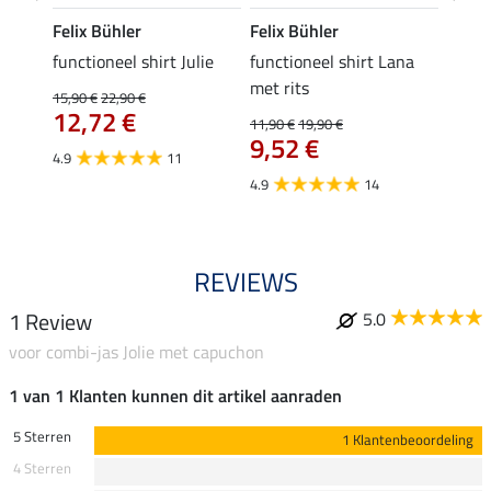
Felix Bühler
Felix Bühler
Felix
functioneel shirt Julie
functioneel shirt Lana
polosh
met rits
15,90 €
22,90 €
15,90 
12,72 €
12,
11,90 €
19,90 €
9,52 €
4.9
11
4.8
4.9
14
REVIEWS
1 Review
5.0
voor combi-jas Jolie met capuchon
1 van 1 Klanten kunnen dit artikel aanraden
5 Sterren
1 Klantenbeoordeling
4 Sterren