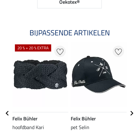
Oekotex®
BIJPASSENDE ARTIKELEN
20 % + 20 % EXTRA
25
Felix Bühler
Felix Bühler
Feli
hoofdband Kari
pet Selin
stre