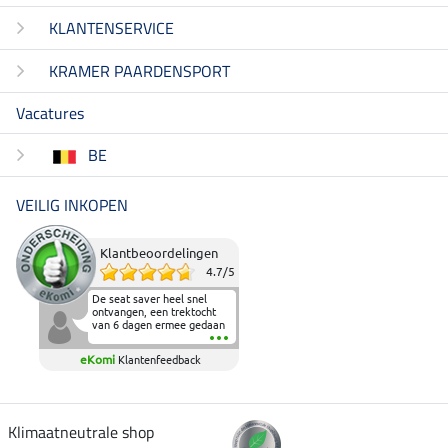
KLANTENSERVICE
KRAMER PAARDENSPORT
Vacatures
BE
VEILIG INKOPEN
Klantbeoordelingen
4.7
/
5
De seat saver heel snel
ontvangen, een trektocht
van 6 dagen ermee gedaan
en deze heeft de beproeving
fantastisch doorstaan.
eKomi
Klantenfeedback
Heerlijk zacht om op te
zitten en de billen wat te
sparen tijdens vele uren na
elkaar in het zadel.
Aanrader.
Klimaatneutrale shop