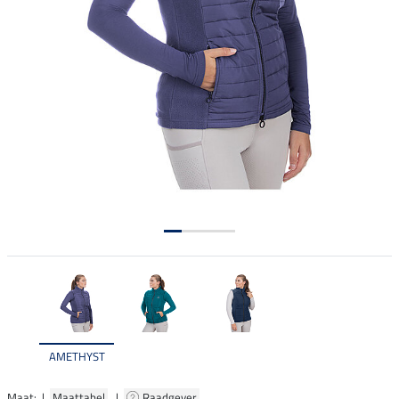
AMETHYST
Maat: |
Maattabel
|
Raadgever