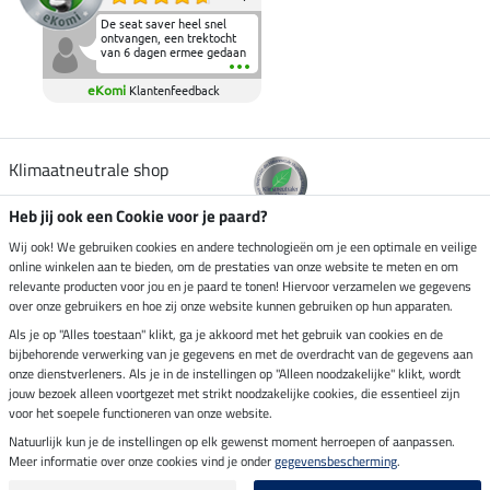
De seat saver heel snel
ontvangen, een trektocht
van 6 dagen ermee gedaan
en deze heeft de beproeving
fantastisch doorstaan.
eKomi
Klantenfeedback
Heerlijk zacht om op te
zitten en de billen wat te
sparen tijdens vele uren na
elkaar in het zadel.
Aanrader.
Klimaatneutrale shop
Heb jij ook een Cookie voor je paard?
Verzending per
Wij ook! We gebruiken cookies en andere technologieën om je een optimale en veilige
online winkelen aan te bieden, om de prestaties van onze website te meten en om
relevante producten voor jou en je paard te tonen! Hiervoor verzamelen we gegevens
over onze gebruikers en hoe zij onze website kunnen gebruiken op hun apparaten.
Veilig betalen met
Als je op "Alles toestaan" klikt, ga je akkoord met het gebruik van cookies en de
bijbehorende verwerking van je gegevens en met de overdracht van de gegevens aan
onze dienstverleners. Als je in de instellingen op "Alleen noodzakelijke" klikt, wordt
jouw bezoek alleen voortgezet met strikt noodzakelijke cookies, die essentieel zijn
voor het soepele functioneren van onze website.
Impressum
Natuurlijk kun je de instellingen op elk gewenst moment herroepen of aanpassen.
Meer informatie over onze cookies vind je onder
gegevensbescherming
.
Laatste update op 06.08.2026 om 13:49 uur