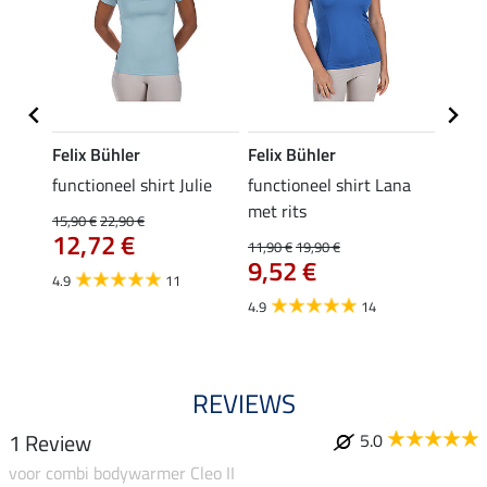
Felix Bühler
Felix Bühler
Felix
functioneel shirt Julie
functioneel shirt Lana
polosh
met rits
15,90 €
22,90 €
15,90 
12,72 €
12,
11,90 €
19,90 €
9,52 €
4.9
11
4.8
4.9
14
REVIEWS
1 Review
5.0
voor combi bodywarmer Cleo II