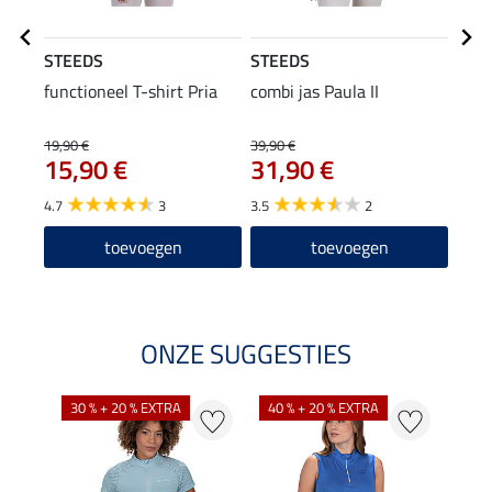
STEEDS
STEEDS
STE
functioneel T-shirt Pria
combi jas Paula II
pet T
9,9
19,90 €
39,90 €
15,90 €
31,90 €
4.8
4.7
3
3.5
2
toevoegen
toevoegen
ONZE SUGGESTIES
30 % + 20 % EXTRA
40 % + 20 % EXTRA
20 %