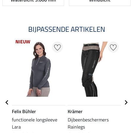
BIJPASSENDE ARTIKELEN
NIEUW
Felix Bühler
Krämer
Feli
functionele longsleeve
Dijbeenbeschermers
grip
Lara
Rainlegs