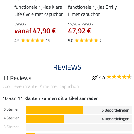
 Enna
functionele rij-jas Klara
functionele rij-jas Emily
funct
Life Cycle met capuchon
II met capuchon
Life 
59,90 €
59,90 €
79,90 €
59,90 
vanaf 47,90 €
47,92 €
van
4.9
15
5.0
7
4.9
REVIEWS
11 Reviews
4.4
voor regenmantel Amy met capuchon
10 van 11 Klanten kunnen dit artikel aanraden
5 Sterren
6 Beoordelingen
4 Sterren
4 Beoordelingen
3 Sterren