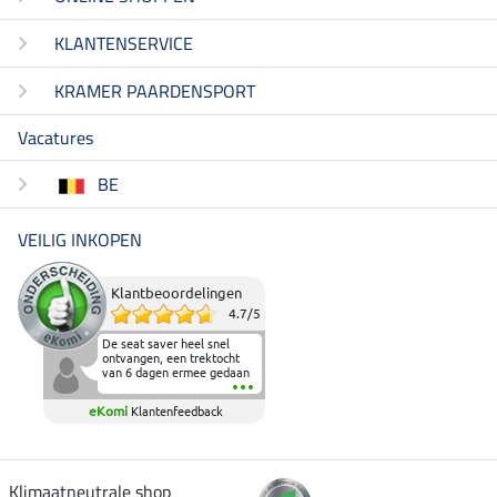
KLANTENSERVICE
KRAMER PAARDENSPORT
Vacatures
BE
VEILIG INKOPEN
Klantbeoordelingen
4.7
/
5
De seat saver heel snel
ontvangen, een trektocht
van 6 dagen ermee gedaan
en deze heeft de beproeving
fantastisch doorstaan.
eKomi
Klantenfeedback
Heerlijk zacht om op te
zitten en de billen wat te
sparen tijdens vele uren na
elkaar in het zadel.
Aanrader.
Klimaatneutrale shop