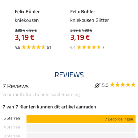
Felix Bühler
Felix Bühler
SHO
lein
kniekousen
kniekousen Glitter
poets
3,99 €
4,99 €
3,99 €
4,99 €
14,90 
3,19 €
3,19 €
van
4.6
61
4.4
7
4.6
REVIEWS
7 Reviews
5.0
voor multufunctionele sjaal Roaming
7 van 7 Klanten kunnen dit artikel aanraden
5 Sterren
7 Beoordelingen
4 Sterren
3 Sterren