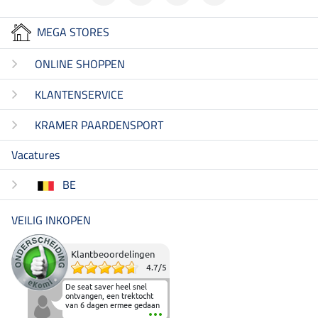
MEGA STORES
ONLINE SHOPPEN
KLANTENSERVICE
KRAMER PAARDENSPORT
Vacatures
BE
VEILIG INKOPEN
Klantbeoordelingen
4.7
/
5
De seat saver heel snel
ontvangen, een trektocht
van 6 dagen ermee gedaan
en deze heeft de beproeving