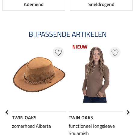
Ademend
Sneldrogend
BIJPASSENDE ARTIKELEN
NIEUW
21
TWIN OAKS
TWIN OAKS
TWI
zomerhoed Alberta
functioneel longsleeve
func
Squamish
Tren