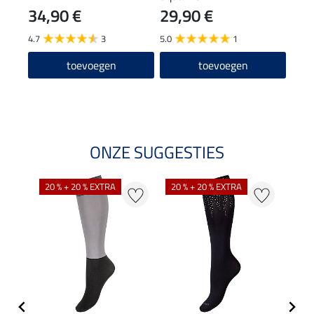
34,90 €
29,90 €
5,49 
4,3
4.7
3
5.0
1
4.5
toevoegen
toevoegen
ONZE SUGGESTIES
NI
20 % + 20 % EXTRA
20 % + 20 % EXTRA