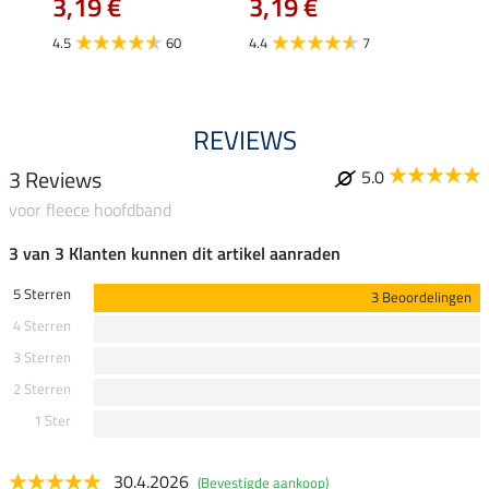
3,19 €
3,19 €
van
4.5
60
4.4
7
4.8
REVIEWS
3 Reviews
5.0
voor fleece hoofdband
3 van 3 Klanten kunnen dit artikel aanraden
5 Sterren
3 Beoordelingen
4 Sterren
3 Sterren
2 Sterren
1 Ster
30.4.2026
(Bevestigde aankoop)