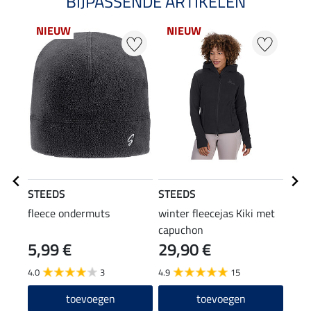
BIJPASSENDE ARTIKELEN
NIEUW
NIEUW
STEEDS
STEEDS
EQU
WE
fleece ondermuts
winter fleecejas Kiki met
capuchon
Func
5,99 €
29,90 €
hoof
4,9
4.0
3
4.9
15
toevoegen
toevoegen