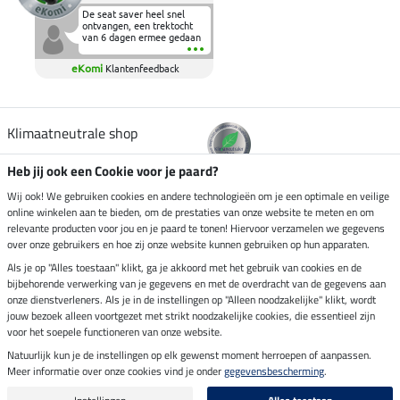
De seat saver heel snel
ontvangen, een trektocht
van 6 dagen ermee gedaan
en deze heeft de beproeving
fantastisch doorstaan.
eKomi
Klantenfeedback
Heerlijk zacht om op te
zitten en de billen wat te
sparen tijdens vele uren na
elkaar in het zadel.
Aanrader.
Klimaatneutrale shop
Heb jij ook een Cookie voor je paard?
Verzending per
Wij ook! We gebruiken cookies en andere technologieën om je een optimale en veilige
online winkelen aan te bieden, om de prestaties van onze website te meten en om
relevante producten voor jou en je paard te tonen! Hiervoor verzamelen we gegevens
over onze gebruikers en hoe zij onze website kunnen gebruiken op hun apparaten.
Veilig betalen met
Als je op "Alles toestaan" klikt, ga je akkoord met het gebruik van cookies en de
bijbehorende verwerking van je gegevens en met de overdracht van de gegevens aan
onze dienstverleners. Als je in de instellingen op "Alleen noodzakelijke" klikt, wordt
jouw bezoek alleen voortgezet met strikt noodzakelijke cookies, die essentieel zijn
Impressum
voor het soepele functioneren van onze website.
Natuurlijk kun je de instellingen op elk gewenst moment herroepen of aanpassen.
Meer informatie over onze cookies vind je onder
gegevensbescherming
.
Laatste update op 06.08.2026 om 13:49 uur
Alle prijzen in euro's, incl. BTW, excl. verzendkosten.