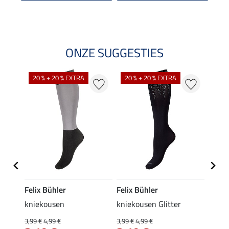
ONZE SUGGESTIES
NI
20 % + 20 % EXTRA
20 % + 20 % EXTRA
Felix Bühler
Felix Bühler
Kräm
tas
kniekousen
kniekousen Glitter
Krame
3,99 €
4,99 €
3,99 €
4,99 €
0,49 €