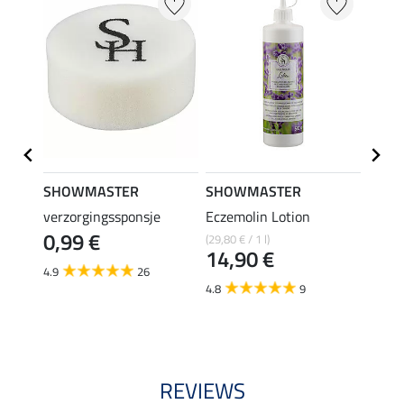
SHOWMASTER
SHOWMASTER
SHO
Refill
verzorgingssponsje
Eczemolin Lotion
zelfk
0,99 €
Recov
(29,80 € / 1 l)
14,90 €
(1,99 €
4.9
26
1,9
4.8
9
4.7
REVIEWS