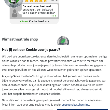
De seat saver heel snel
ontvangen, een trektocht
van 6 dagen ermee gedaan
en deze heeft de beproeving
fantastisch doorstaan.
eKomi
Klantenfeedback
Heerlijk zacht om op te
zitten en de billen wat te
sparen tijdens vele uren na
elkaar in het zadel.
Aanrader.
Klimaatneutrale shop
Heb jij ook een Cookie voor je paard?
Verzending per
Wij ook! We gebruiken cookies en andere technologieën om je een optimale en veilige
online winkelen aan te bieden, om de prestaties van onze website te meten en om
relevante producten voor jou en je paard te tonen! Hiervoor verzamelen we gegevens
over onze gebruikers en hoe zij onze website kunnen gebruiken op hun apparaten.
Veilig betalen met
Als je op "Alles toestaan" klikt, ga je akkoord met het gebruik van cookies en de
bijbehorende verwerking van je gegevens en met de overdracht van de gegevens aan
onze dienstverleners. Als je in de instellingen op "Alleen noodzakelijke" klikt, wordt
jouw bezoek alleen voortgezet met strikt noodzakelijke cookies, die essentieel zijn
voor het soepele functioneren van onze website.
Impressum
Natuurlijk kun je de instellingen op elk gewenst moment herroepen of aanpassen.
Meer informatie over onze cookies vind je onder
gegevensbescherming
.
Laatste update op 06.08.2026 om 03:11 uur