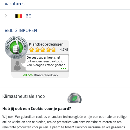
Vacatures
BE
VEILIG INKOPEN
Klantbeoordelingen
4.7
/
5
De seat saver heel snel
ontvangen, een trektocht
van 6 dagen ermee gedaan
en deze heeft de beproeving
fantastisch doorstaan.
eKomi
Klantenfeedback
Heerlijk zacht om op te
zitten en de billen wat te
sparen tijdens vele uren na
elkaar in het zadel.
Aanrader.
Klimaatneutrale shop
Heb jij ook een Cookie voor je paard?
Verzending per
Wij ook! We gebruiken cookies en andere technologieën om je een optimale en veilige
online winkelen aan te bieden, om de prestaties van onze website te meten en om
relevante producten voor jou en je paard te tonen! Hiervoor verzamelen we gegevens