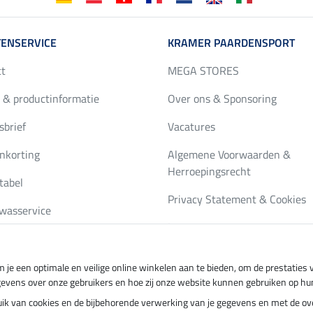
ENSERVICE
KRAMER PAARDENSPORT
ct
MEGA STORES
 & productinformatie
Over ons & Sponsoring
brief
Vacatures
nkorting
Algemene Voorwaarden &
Herroepingsrecht
tabel
Privacy Statement & Cookies
wasservice
Impressum
gus bestellen
 je een optimale en veilige online winkelen aan te bieden, om de prestatie
gevens over onze gebruikers en hoe zij onze website kunnen gebruiken op hu
ing per
Veilig betalen met
ebruik van cookies en de bijbehorende verwerking van je gegevens en met de 