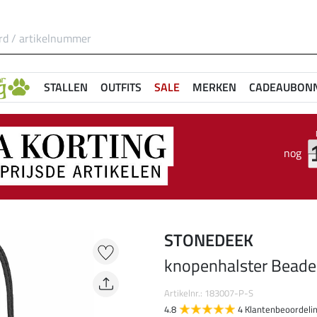
STALLEN
OUTFITS
SALE
MERKEN
CADEAUBON
nog
STONEDEEK
knopenhalster Bead
Artikelnr.: 183007-P-S
4.8
4 Klantenbeoordeli