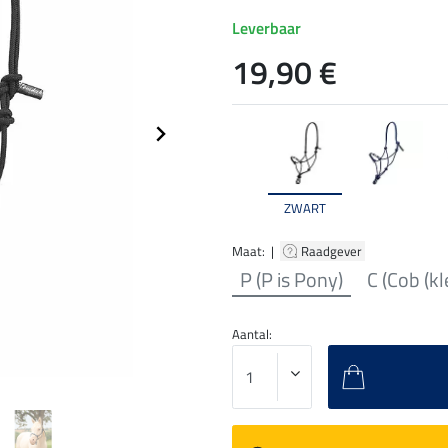
Leverbaar
19,90 €
ZWART
Maat: |
Raadgever
P (P is Pony)
C (Cob (kl
Aantal: