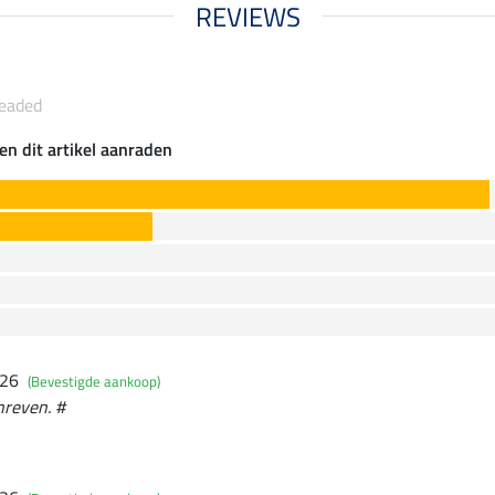
REVIEWS
Beaded
en dit artikel aanraden
026
(Bevestigde aankoop)
hreven. #