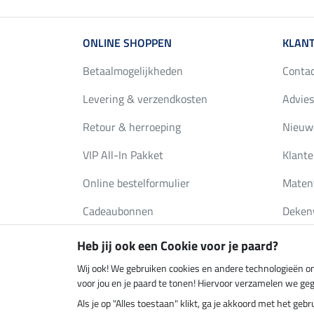
ONLINE SHOPPEN
KLANT
Betaalmogelijkheden
Conta
Levering & verzendkosten
Advies
Retour & herroeping
Nieuws
VIP All-In Pakket
Klante
Online bestelformulier
Maten
Cadeaubonnen
Deken
FAQ
Catalo
Heb jij ook een Cookie voor je paard?
Wij ook! We gebruiken cookies en andere technologieën om
voor jou en je paard te tonen! Hiervoor verzamelen we ge
Klimaatneutrale shop
Verzend
Als je op "Alles toestaan" klikt, ga je akkoord met het g