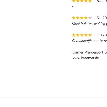
18.4.2
-
15.1.2
Mooi halster, wel frij
11.9.2
Gemakkelijk aan te do
Krämer Pferdesport G
www.kraemer.de