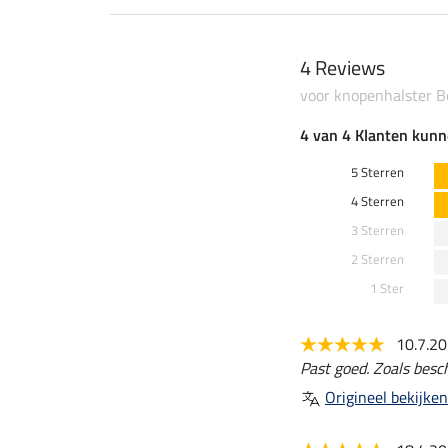
4 Reviews
voor knopenhalster 
4 van 4 Klanten kunn
5 Sterren
4 Sterren
3 Sterren
2 Sterren
1 Ster
10.7.2
Past goed. Zoals besc
Origineel bekijken