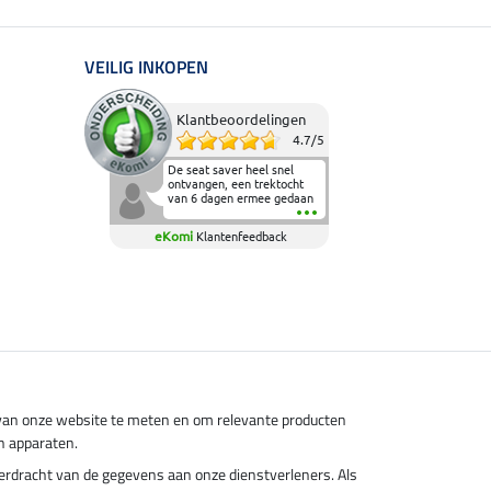
VEILIG INKOPEN
Klantbeoordelingen
4.7
/
5
De seat saver heel snel
ontvangen, een trektocht
van 6 dagen ermee gedaan
en deze heeft de beproeving
fantastisch doorstaan.
eKomi
Klantenfeedback
Heerlijk zacht om op te
zitten en de billen wat te
sparen tijdens vele uren na
elkaar in het zadel.
Aanrader.
s van onze website te meten en om relevante producten
n apparaten.
overdracht van de gegevens aan onze dienstverleners. Als