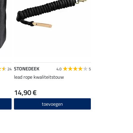
STONEDEEK
24
4.0
5
lead rope kwaliteitstouw
14,90 €
toevoegen