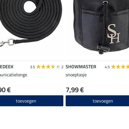
EDEEK
SHOWMASTER
3.5
2
4.5
unicatielonge
snoeptasje
90 €
7,99 €
toevoegen
toevoegen