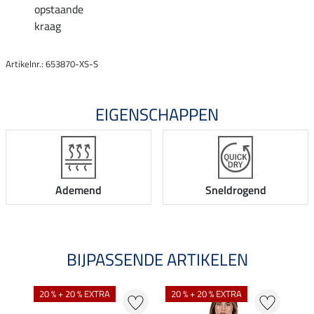
opstaande
kraag
Artikelnr.: 653870-XS-S
EIGENSCHAPPEN
Ademend
Sneldrogend
BIJPASSENDE ARTIKELEN
NI
20 % + 20 % EXTRA
20 % + 20 % EXTRA