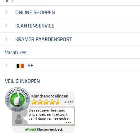
ONLINE SHOPPEN
KLANTENSERVICE
KRAMER PAARDENSPORT
Vacatures
BE
VEILIG INKOPEN
Klantbeoordelingen
4.7
/
5
De seat saver heel snel
ontvangen, een trektocht
van 6 dagen ermee gedaan
en deze heeft de beproeving
fantastisch doorstaan.
eKomi
Klantenfeedback
Heerlijk zacht om op te
zitten en de billen wat te
sparen tijdens vele uren na