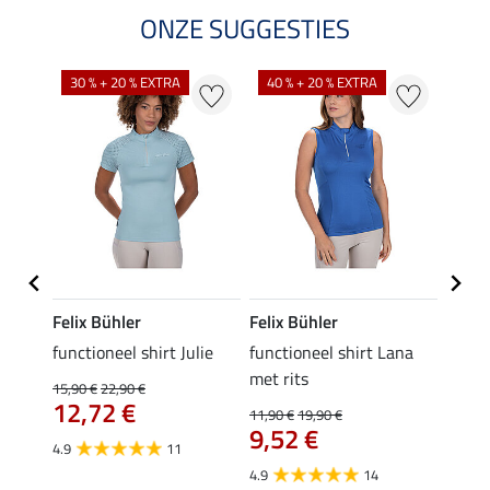
ONZE SUGGESTIES
30 % + 20 % EXTRA
40 % + 20 % EXTRA
20 %
Felix Bühler
Felix Bühler
Felix
functioneel shirt Julie
functioneel shirt Lana
polosh
met rits
15,90 €
22,90 €
15,90 
12,72 €
12,
11,90 €
19,90 €
9,52 €
4.9
11
4.8
4.9
14