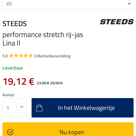
STEEDS
performance stretch rij-jas
Lina II
5.0
3 Klantenbeoordeling
Leverbaar
19,12 €
23,90 €
29,90 €
Aantal:
In het Winkelwagentje
Nu kopen