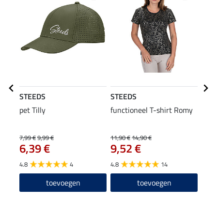
STEEDS
STEEDS
STE
pet Tilly
functioneel T-shirt Romy
long
22
7,99 €
9,99 €
11,90 €
14,90 €
6,39 €
9,52 €
4.8
4.8
4
4.8
14
toevoegen
toevoegen