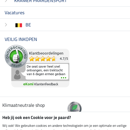
KRAMER PAARDENSPORT
Vacatures
BE
VEILIG INKOPEN
Klantbeoordelingen
4.7
/
5
De seat saver heel snel
ontvangen, een trektocht
van 6 dagen ermee gedaan
en deze heeft de beproeving
fantastisch doorstaan.
eKomi
Klantenfeedback
Heerlijk zacht om op te
zitten en de billen wat te
sparen tijdens vele uren na
elkaar in het zadel.
Aanrader.
Klimaatneutrale shop
Heb jij ook een Cookie voor je paard?
Verzending per
Wij ook! We gebruiken cookies en andere technologieën om je een optimale en veilige