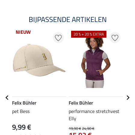
BIJPASSENDE ARTIKELEN
NIEUW
NI
20 % + 20 % EXTRA
Felix Bühler
Felix Bühler
Feli
pet Bess
performance stretchvest
rijb
Elly
zitv
9,99 €
79
19,90 €
24,90 €