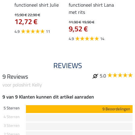
functioneel shirt Julie
functioneel shirt Lana
polosh
met rits
15,90 €
22,90 €
15,90 
12,72 €
12,
11,90 €
19,90 €
9,52 €
4.9
11
4.8
4.9
14
REVIEWS
9 Reviews
5.0
voor poloshirt Kelly
9 van 9 Klanten kunnen dit artikel aanraden
5 Sterren
9 Beoordelingen
4 Sterren
3 Sterren
2 Sterren