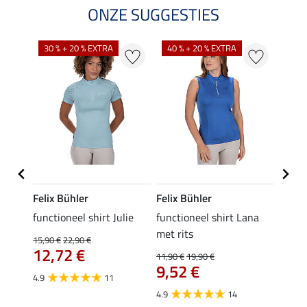
ONZE SUGGESTIES
30 % + 20 % EXTRA
40 % + 20 % EXTRA
20 %
Felix Bühler
Felix Bühler
Felix
functioneel shirt Julie
functioneel shirt Lana
polosh
met rits
15,90 €
22,90 €
15,90 
12,72 €
12,
11,90 €
19,90 €
9,52 €
4.9
11
4.8
4.9
14