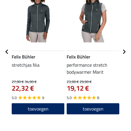
Felix Bühler
Felix Bühler
Feli
stretchjas Nia
performance stretch
pet 
bodywarmer Marit
9,9
27,90 €
34,90 €
23,90 €
29,90 €
22,32 €
19,12 €
5.0
5.0
9
5.0
8
Arti
leve
toevoegen
toevoegen