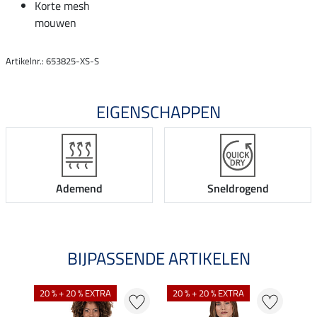
Korte mesh
mouwen
Artikelnr.: 653825-XS-S
EIGENSCHAPPEN
Ademend
Sneldrogend
BIJPASSENDE ARTIKELEN
NI
20 % + 20 % EXTRA
20 % + 20 % EXTRA