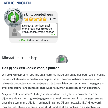
VEILIG INKOPEN
Klantbeoordelingen
4.7
/
5
De seat saver heel snel
ontvangen, een trektocht
van 6 dagen ermee gedaan
en deze heeft de beproeving
fantastisch doorstaan.
eKomi
Klantenfeedback
Heerlijk zacht om op te
zitten en de billen wat te
sparen tijdens vele uren na
elkaar in het zadel.
Aanrader.
Klimaatneutrale shop
Heb jij ook een Cookie voor je paard?
Verzending per
Wij ook! We gebruiken cookies en andere technologieën om je een optimale en veilige
online winkelen aan te bieden, om de prestaties van onze website te meten en om
relevante producten voor jou en je paard te tonen! Hiervoor verzamelen we gegevens
over onze gebruikers en hoe zij onze website kunnen gebruiken op hun apparaten.
Veilig betalen met
Als je op "Alles toestaan" klikt, ga je akkoord met het gebruik van cookies en de
bijbehorende verwerking van je gegevens en met de overdracht van de gegevens aan
onze dienstverleners. Als je in de instellingen op "Alleen noodzakelijke" klikt, wordt
jouw bezoek alleen voortgezet met strikt noodzakelijke cookies, die essentieel zijn