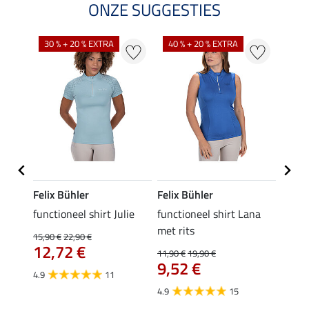
ONZE SUGGESTIES
30 % + 20 % EXTRA
40 % + 20 % EXTRA
20 %
Felix Bühler
Felix Bühler
Felix
functioneel shirt Julie
functioneel shirt Lana
polosh
met rits
15,90 €
22,90 €
15,90 
12,72 €
12,
11,90 €
19,90 €
9,52 €
4.9
11
4.8
4.9
15