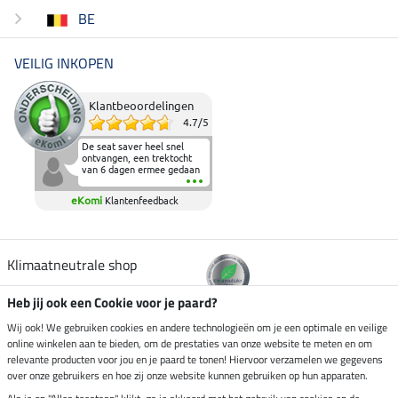
BE
VEILIG INKOPEN
Klantbeoordelingen
4.7
/
5
De seat saver heel snel
ontvangen, een trektocht
van 6 dagen ermee gedaan
en deze heeft de beproeving
fantastisch doorstaan.
eKomi
Klantenfeedback
Heerlijk zacht om op te
zitten en de billen wat te
sparen tijdens vele uren na
elkaar in het zadel.
Aanrader.
Klimaatneutrale shop
Heb jij ook een Cookie voor je paard?
Verzending per
Wij ook! We gebruiken cookies en andere technologieën om je een optimale en veilige
online winkelen aan te bieden, om de prestaties van onze website te meten en om
relevante producten voor jou en je paard te tonen! Hiervoor verzamelen we gegevens
over onze gebruikers en hoe zij onze website kunnen gebruiken op hun apparaten.
Veilig betalen met