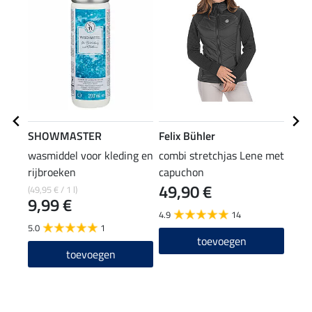
SHOWMASTER
Felix Bühler
Feli
wasmiddel voor kleding en
combi stretchjas Lene met
Zip-
rijbroeken
capuchon
49,90 €
(49,95 € / 1 l)
22,90
9,99 €
17
4.9
14
5.0
1
4.7
toevoegen
toevoegen