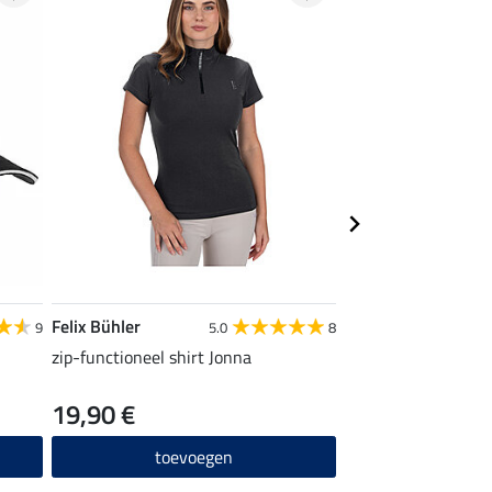
Felix Bühler
Felix Bühler
9
5.0
8
zip-functioneel shirt Jonna
hoodie Wilma II
19,90 €
34,90 €
toevoegen
toevo