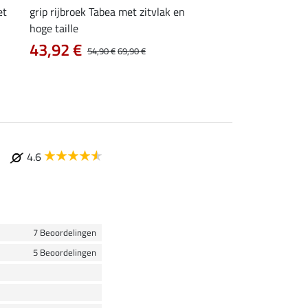
et
grip rijbroek Tabea met zitvlak en
grip rijlegging Dana
hoge taille
vanaf 23,92 €
43,92 €
54,90 €
69,90 €
4.6
7 Beoordelingen
5 Beoordelingen