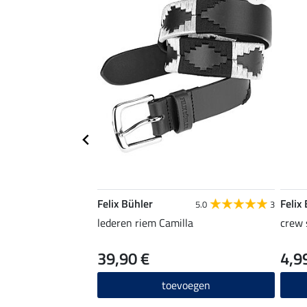
Felix Bühler
Felix
5.0
3
lederen riem Camilla
crew 
39,90 €
4,9
toevoegen