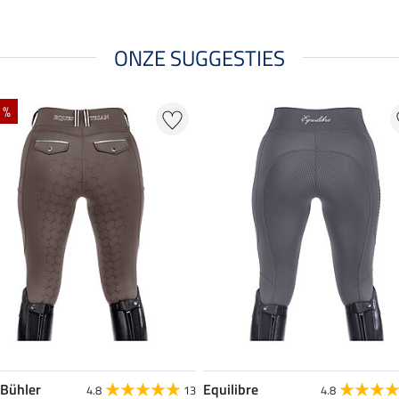
ONZE SUGGESTIES
 %
 Bühler
Equilibre
4.8
13
4.8