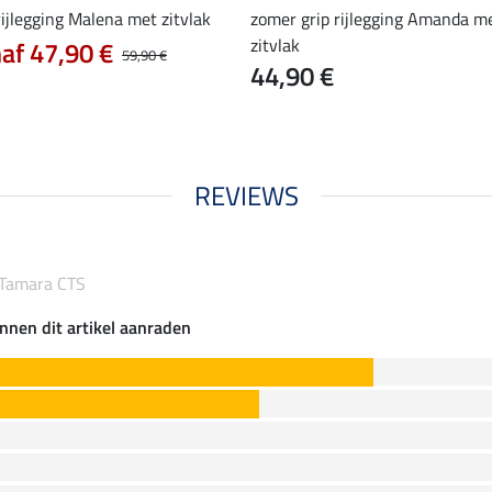
rijlegging Malena met zitvlak
zomer grip rijlegging Amanda m
zitvlak
af 47,90 €
59,90 €
44,90 €
REVIEWS
k Tamara CTS
nnen dit artikel aanraden