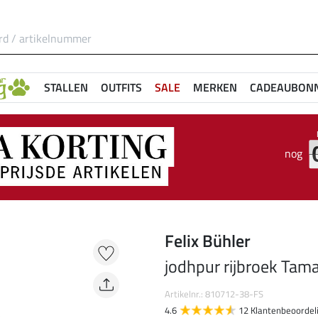
STALLEN
OUTFITS
SALE
MERKEN
CADEAUBON
nog
Felix Bühler
jodhpur rijbroek Tam
Artikelnr.: 810712-38-FS
4.6
12 Klantenbeoordel