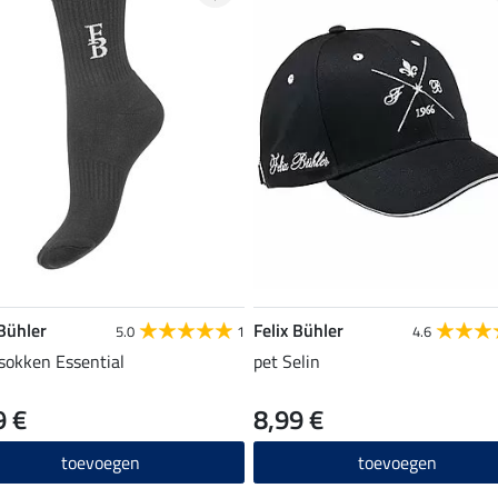
 Bühler
Felix Bühler
5.0
1
4.6
sokken Essential
pet Selin
9 €
8,99 €
toevoegen
toevoegen