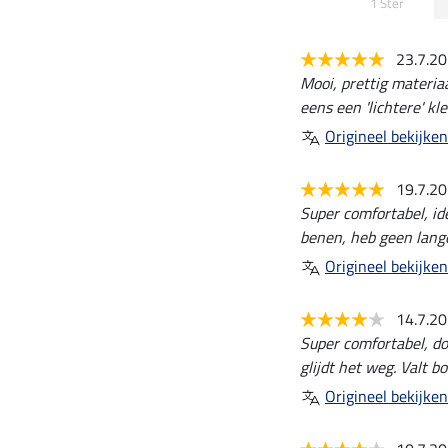
1 Ster
23.7.2
Mooi, prettig materia
eens een 'lichtere' k
Origineel bekijken
19.7.2
Super comfortabel, ide
benen, heb geen lang
Origineel bekijken
14.7.2
Super comfortabel, doo
glijdt het weg. Valt b
Origineel bekijken