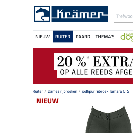
NIEUW
RUITER
PAARD
THEMA'S
Ruiter
Dames rijbroeken
jodhpur rijbroek Tamara CTS
NIEUW