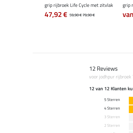
Dana met knievlak
grip rijbroek Life Cycle met zitvlak
grip 
2 €
47,92 €
van
29,90 €
39,90 €
59,90 €
79,90 €
12 Reviews
voor jodhpur rijbroe
12 van 12 Klanten ku
5 Sterren
4 Sterren
3 Sterren
2 Sterren