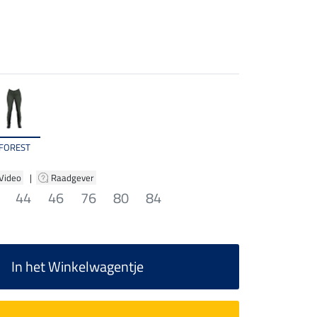
FOREST
 Video
|
Raadgever
44
46
76
80
84
In het Winkelwagentje