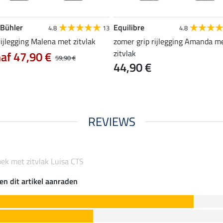
 Bühler
Equilibre
4.8
13
4.8
rijlegging Malena met zitvlak
zomer grip rijlegging Amanda m
zitvlak
af 47,90 €
59,90 €
44,90 €
REVIEWS
oek met zitvlak Luisa CTS
en dit artikel aanraden