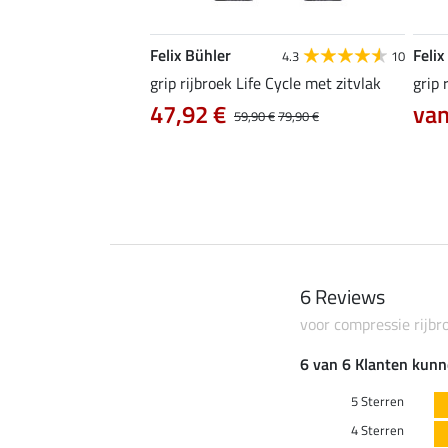
Felix Bühler
Felix
4.7
18
4.3
10
Dana met knievlak
grip rijbroek Life Cycle met zitvlak
grip 
2 €
47,92 €
van
29,90 €
39,90 €
59,90 €
79,90 €
6 Reviews
voor compressie rijbr
6 van 6 Klanten kunn
5 Sterren
4 Sterren