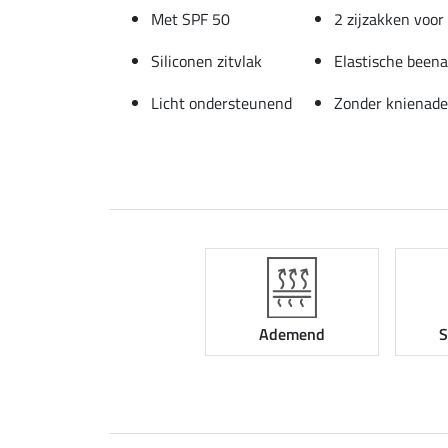
Met SPF 50
2 zijzakken voo
Siliconen zitvlak
Elastische beena
Licht ondersteunend
Zonder knienad
Ademend
S