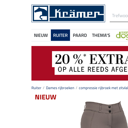
NIEUW
RUITER
PAARD
THEMA'S
Ruiter
Dames rijbroeken
compressie rijbroek met zitvla
NIEUW