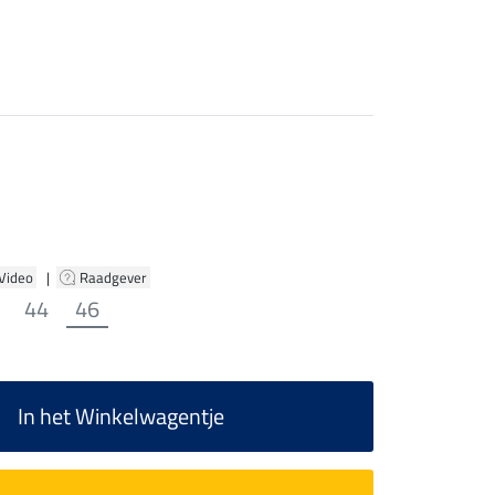
 Video
|
Raadgever
44
46
In het Winkelwagentje