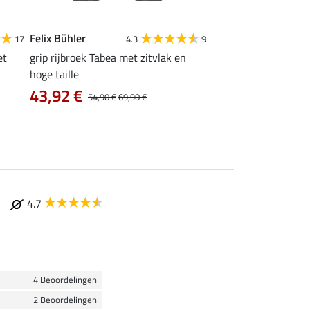
Felix Bühler
Equilibre
17
4.3
9
4
et
grip rijbroek Tabea met zitvlak en
grip rijlegging Dana
hoge taille
vanaf 23,92 €
43,92 €
54,90 €
69,90 €
4.7
4 Beoordelingen
2 Beoordelingen