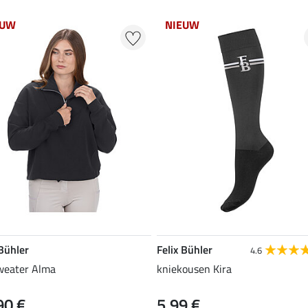
EUW
NIEUW
 Bühler
Felix Bühler
4.6
weater Alma
kniekousen Kira
90 €
5,99 €