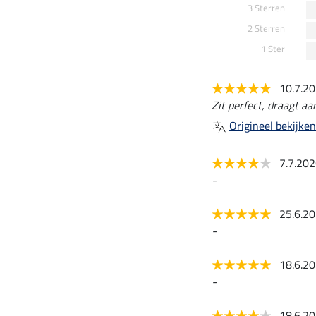
3 Sterren
2 Sterren
1 Ster
10.7.2
Zit perfect, draagt a
Origineel bekijken
7.7.20
-
25.6.2
-
18.6.2
-
18.6.2