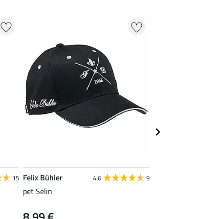
Felix Bühler
Felix Bühler
15
4.6
9
pet Selin
lederen riem Camill
8,99 €
39,90 €