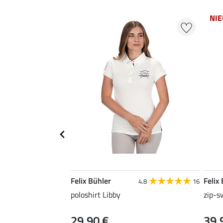
NI
Felix Bühler
Felix
4.8
16
poloshirt Libby
zip-s
29,90 €
39,