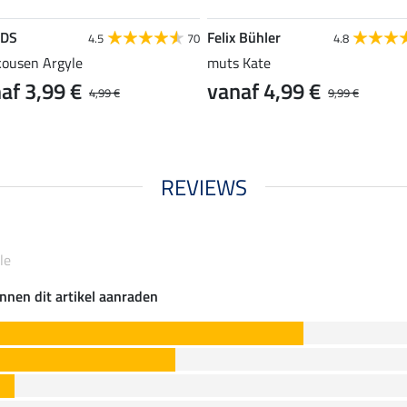
EDS
Felix Bühler
4.5
70
4.8
kousen Argyle
muts Kate
af 3,99 €
vanaf 4,99 €
4,99 €
9,99 €
REVIEWS
le
nnen dit artikel aanraden