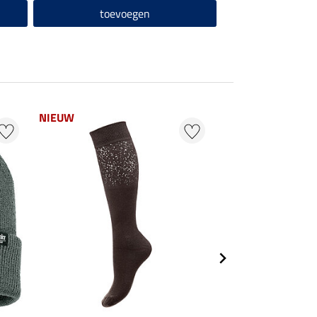
toevoegen
toevo
NIEUW
NIEUW