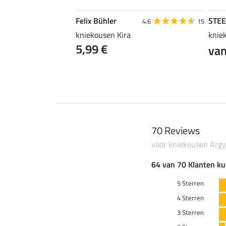
Felix Bühler
STE
4.8
18
4.6
15
en Ivy
kniekousen Kira
knie
5,99 €
 €
van
7,99 €
70 Reviews
voor kniekousen Argy
64 van 70 Klanten ku
5 Sterren
4 Sterren
3 Sterren