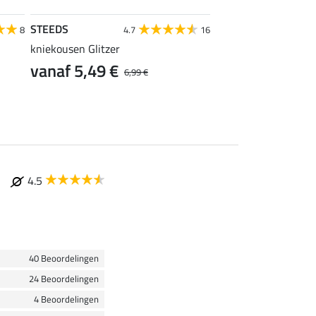
STEEDS
Felix Bühler
8
4.7
16
4
kniekousen Glitzer
winter kniekousen I
vanaf 5,49 €
vanaf 5,99 €
6,99 €
7
4.5
40 Beoordelingen
24 Beoordelingen
4 Beoordelingen