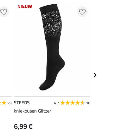
NIEUW
STEEDS
STEEDS
29
4.7
16
kniekousen Glitzer
pet Tilly
6,99 €
9,99 €