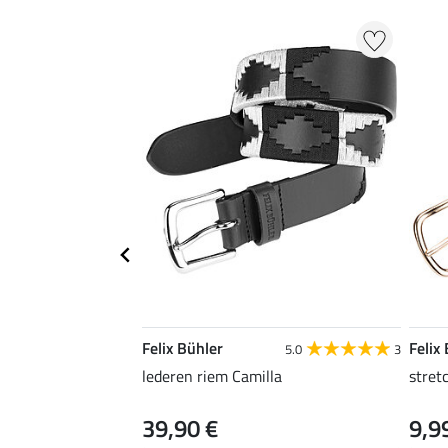
Felix Bühler
Felix
5.0
3
lederen riem Camilla
stret
39,90 €
9,9