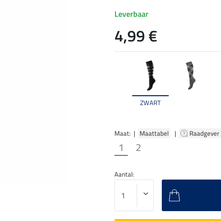
Leverbaar
4,99 €
ZWART
Maat: |
Maattabel
|
Raadgever
1
2
Aantal: