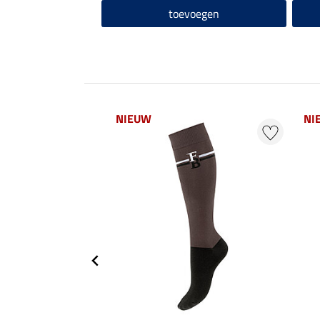
toevoegen
NIEUW
NI