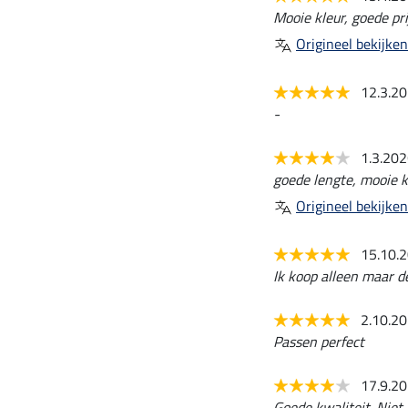
Mooie kleur, goede pri
Origineel bekijken
12.3.2
-
1.3.20
goede lengte, mooie k
Origineel bekijken
15.10.
Ik koop alleen maar de
2.10.2
Passen perfect
17.9.2
Goede kwaliteit. Niet 