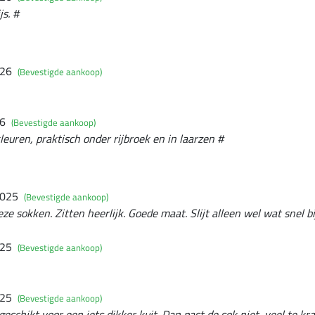
js. #
026
(Bevestigde aankoop)
26
(Bevestigde aankoop)
leuren, praktisch onder rijbroek en in laarzen #
2025
(Bevestigde aankoop)
ze sokken. Zitten heerlijk. Goede maat. Slijt alleen wel wat snel bi
025
(Bevestigde aankoop)
025
(Bevestigde aankoop)
geschikt voor een iets dikker kuit. Dan past de sok niet, veel te kra