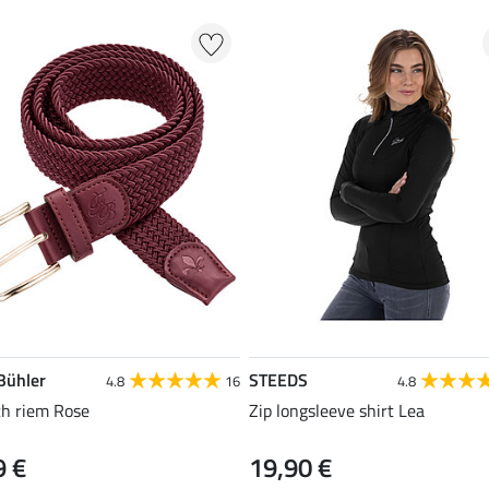
 Bühler
STEEDS
4.8
16
4.8
ch riem Rose
Zip longsleeve shirt Lea
9 €
19,90 €