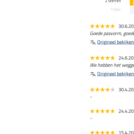
2 Sterren
1 Ster
30.6.2
Goede pasvorm, goede
Origineel bekijken
24.6.2
We hebben het weggege
Origineel bekijken
30.4.2
-
24.4.2
-
15.4.2