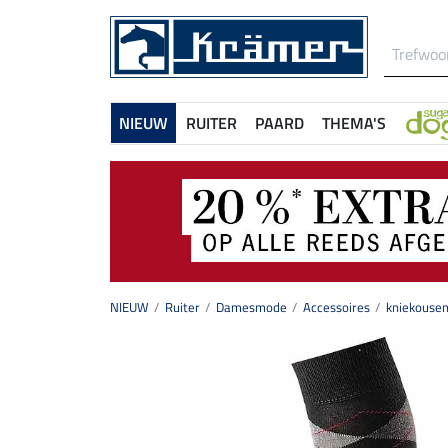
NIEUW
RUITER
PAARD
THEMA'S
NIEUW
Ruiter
Damesmode
Accessoires
kniekousen