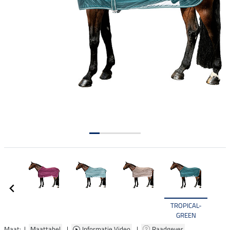
TROPICAL-
GREEN
Maat: |
Maattabel
|
Informatie Video
|
Raadgever