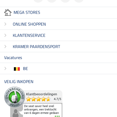
MEGA STORES
ONLINE SHOPPEN
KLANTENSERVICE
KRAMER PAARDENSPORT
Vacatures
BE
VEILIG INKOPEN
Klantbeoordelingen
4.7
/
5
De seat saver heel snel
ontvangen, een trektocht
van 6 dagen ermee gedaan
en deze heeft de beproeving