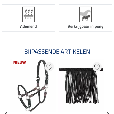
Ademend
Verkrijgbaar in pony
BIJPASSENDE ARTIKELEN
NIEUW
NI