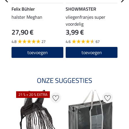
Felix Bühler
SHOWMASTER
SHO
halster Meghan
vliegenfranjes super
hals
voordelig
pani
27,90 €
3,99 €
7,9
4.8
27
4.6
67
4.7
toevoegen
toevoegen
ONZE SUGGESTIES
21 % + 20 % EXTRA