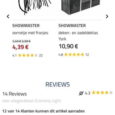
SHOWMASTER
SHOWMASTER
Felix
n
oornetje met franjes
deken- en zadeldektas
verle
York
kruis
5,49 €
6,99 €
10,90 €
borsts
4,39 €
7,9
4.8
12
4.1
22
4.9
REVIEWS
14 Reviews
4.3
voor vliegendeken Economy Light
12 van 14 Klanten kunnen dit artikel aanraden