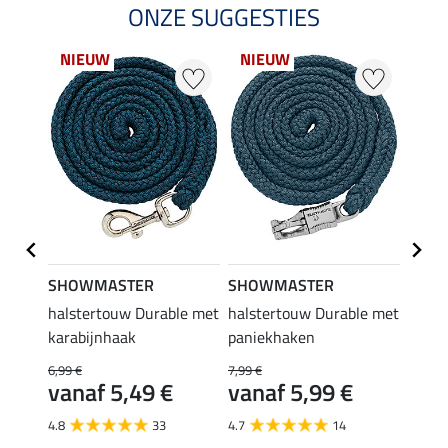
ONZE SUGGESTIES
NIEUW
NIEUW
20 %
SHOWMASTER
SHOWMASTER
Felix
halstertouw Durable met
halstertouw Durable met
zadel
karabijnhaak
paniekhaken
35,90 
28,
6,99 €
7,99 €
vanaf 5,49 €
vanaf 5,99 €
5.0
4.8
33
4.7
14