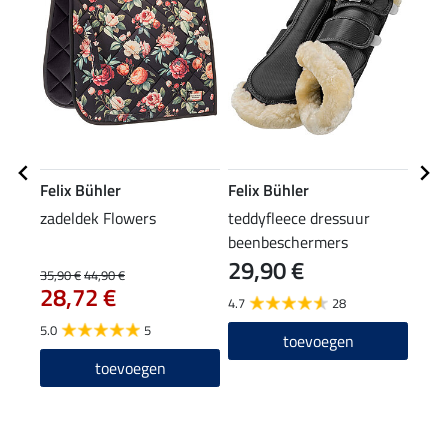
Felix Bühler
Felix Bühler
Feli
zadeldek Flowers
teddyfleece dressuur
tedd
beenbeschermers
been
29,90 €
34
Essential, voorbenen
Esse
35,90 €
44,90 €
28,72 €
4.7
28
4.6
5.0
5
toevoegen
toevoegen