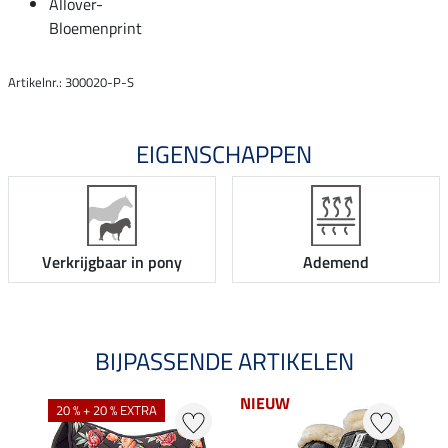
Allover-
Bloemenprint
Artikelnr.: 300020-P-S
EIGENSCHAPPEN
Verkrijgbaar in pony
Ademend
BIJPASSENDE ARTIKELEN
NIEUW
NI
20 % + 20 % EXTRA