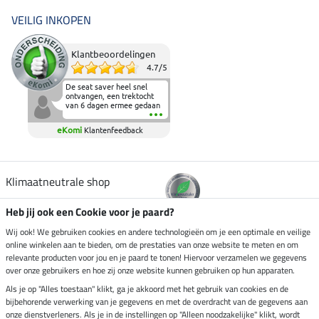
VEILIG INKOPEN
Klantbeoordelingen
4.7
/
5
De seat saver heel snel
ontvangen, een trektocht
van 6 dagen ermee gedaan
en deze heeft de beproeving
fantastisch doorstaan.
eKomi
Klantenfeedback
Heerlijk zacht om op te
zitten en de billen wat te
sparen tijdens vele uren na
elkaar in het zadel.
Aanrader.
Klimaatneutrale shop
Heb jij ook een Cookie voor je paard?
Verzending per
Wij ook! We gebruiken cookies en andere technologieën om je een optimale en veilige
online winkelen aan te bieden, om de prestaties van onze website te meten en om
relevante producten voor jou en je paard te tonen! Hiervoor verzamelen we gegevens
over onze gebruikers en hoe zij onze website kunnen gebruiken op hun apparaten.
Veilig betalen met
Als je op "Alles toestaan" klikt, ga je akkoord met het gebruik van cookies en de
bijbehorende verwerking van je gegevens en met de overdracht van de gegevens aan
onze dienstverleners. Als je in de instellingen op "Alleen noodzakelijke" klikt, wordt