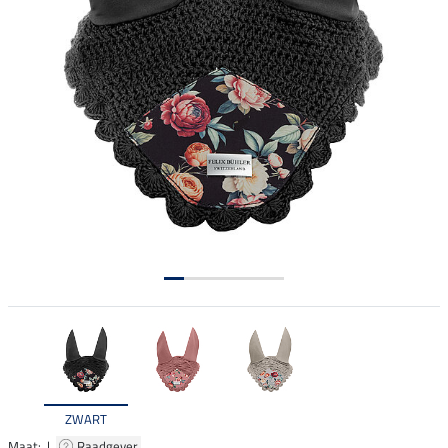
ZWART
Maat: |
Raadgever