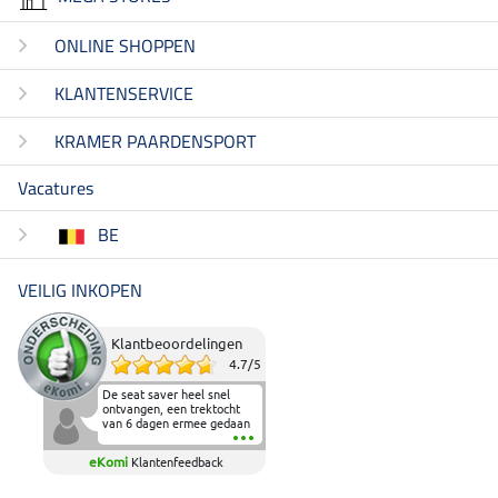
ONLINE SHOPPEN
KLANTENSERVICE
KRAMER PAARDENSPORT
Vacatures
BE
VEILIG INKOPEN
Klantbeoordelingen
4.7
/
5
De seat saver heel snel
ontvangen, een trektocht
van 6 dagen ermee gedaan
en deze heeft de beproeving
fantastisch doorstaan.
eKomi
Klantenfeedback
Heerlijk zacht om op te
zitten en de billen wat te
sparen tijdens vele uren na