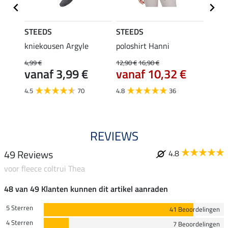
STEEDS
STEEDS
STEE
kniekousen Argyle
poloshirt Hanni
tankt
4,99 €
12,90 €
16,90 €
9,99 €
€
vanaf 3,99 €
vanaf 10,32 €
van
4.5
70
4.8
36
5.0
REVIEWS
49 Reviews
4.8
voor fleece coltrui Thea
48 van 49 Klanten kunnen dit artikel aanraden
5 Sterren
41 Beoordelingen
4 Sterren
7 Beoordelingen