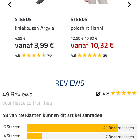
STEEDS
STEEDS
STEE
kniekousen Argyle
poloshirt Hanni
tankt
4,99 €
12,90 €
16,90 €
9,99 €
vanaf 3,99 €
vanaf 10,32 €
van
4.5
70
4.8
36
5.0
REVIEWS
49 Reviews
4.8
voor fleece coltrui Thea
48 van 49 Klanten kunnen dit artikel aanraden
5 Sterren
41 Beoordelingen
4 Sterren
7 Beoordelingen