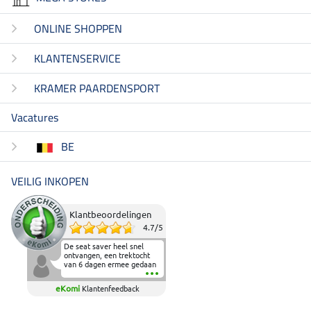
ONLINE SHOPPEN
KLANTENSERVICE
KRAMER PAARDENSPORT
Vacatures
BE
VEILIG INKOPEN
Klantbeoordelingen
4.7
/
5
De seat saver heel snel
ontvangen, een trektocht
van 6 dagen ermee gedaan
en deze heeft de beproeving
fantastisch doorstaan.
eKomi
Klantenfeedback
Heerlijk zacht om op te
zitten en de billen wat te
sparen tijdens vele uren na