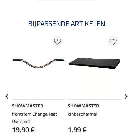
BIJPASSENDE ARTIKELEN
SHOWMASTER
SHOWMASTER
Feli
frontriem Change Fast
kinbeschermer
onde
Diamond
19,90 €
1,99 €
4,9