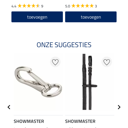
4.4
9
5.0
3
3.0
toevoegen
toevoegen
ONZE SUGGESTIES
SHOWMASTER
SHOWMASTER
SHO