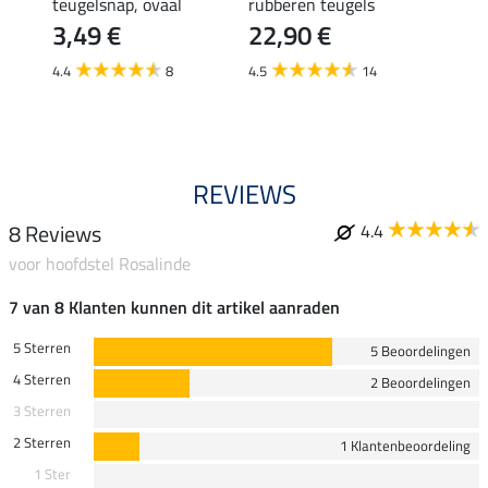
fetime
teugelsnap, ovaal
rubberen teugels
leder
3,49 €
22,90 €
snaps
19,
4.4
8
4.5
14
5.0
REVIEWS
8 Reviews
4.4
voor hoofdstel Rosalinde
7 van 8 Klanten kunnen dit artikel aanraden
5 Sterren
5 Beoordelingen
4 Sterren
2 Beoordelingen
3 Sterren
2 Sterren
1 Klantenbeoordeling
1 Ster