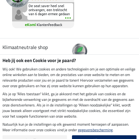
De seat saver heel snel
ontvangen, een trektocht
van 6 dagen ermee gedaan
en deze heeft de beproeving
fantastisch doorstaan.
eKomi
Klantenfeedback
Heerlijk zacht om op te
zitten en de billen wat te
sparen tijdens vele uren na
elkaar in het zadel.
Aanrader.
Klimaatneutrale shop
Heb jij ook een Cookie voor je paard?
Verzending per
Wij ook! We gebruiken cookies en andere technologieën om je een optimale en veilige
online winkelen aan te bieden, om de prestaties van onze website te meten en om
relevante producten voor jou en je paard te tonen! Hiervoor verzamelen we gegevens
over onze gebruikers en hoe zij onze website kunnen gebruiken op hun apparaten.
Veilig betalen met
Als je op "Alles toestaan" klikt, ga je akkoord met het gebruik van cookies en de
bijbehorende verwerking van je gegevens en met de overdracht van de gegevens aan
onze dienstverleners. Als je in de instellingen op "Alleen noodzakelijke" klikt, wordt
jouw bezoek alleen voortgezet met strikt noodzakelijke cookies, die essentieel zijn
voor het soepele functioneren van onze website.
Impressum
Natuurlijk kun je de instellingen op elk gewenst moment herroepen of aanpassen.
Meer informatie over onze cookies vind je onder
gegevensbescherming
.
Laatste update op 06.08.2026 om 14:39 uur