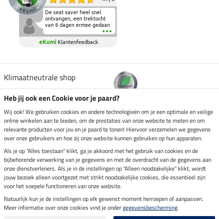
De seat saver heel snel
ontvangen, een trektocht
van 6 dagen ermee gedaan
en deze heeft de beproeving
fantastisch doorstaan.
eKomi
Klantenfeedback
Heerlijk zacht om op te
zitten en de billen wat te
sparen tijdens vele uren na
elkaar in het zadel.
Aanrader.
Klimaatneutrale shop
Heb jij ook een Cookie voor je paard?
Verzending per
Wij ook! We gebruiken cookies en andere technologieën om je een optimale en veilige
online winkelen aan te bieden, om de prestaties van onze website te meten en om
relevante producten voor jou en je paard te tonen! Hiervoor verzamelen we gegevens
over onze gebruikers en hoe zij onze website kunnen gebruiken op hun apparaten.
Veilig betalen met
Als je op "Alles toestaan" klikt, ga je akkoord met het gebruik van cookies en de
bijbehorende verwerking van je gegevens en met de overdracht van de gegevens aan
onze dienstverleners. Als je in de instellingen op "Alleen noodzakelijke" klikt, wordt
jouw bezoek alleen voortgezet met strikt noodzakelijke cookies, die essentieel zijn
Impressum
voor het soepele functioneren van onze website.
Natuurlijk kun je de instellingen op elk gewenst moment herroepen of aanpassen.
Meer informatie over onze cookies vind je onder
gegevensbescherming
.
Laatste update op 07.08.2026 om 07:03 uur