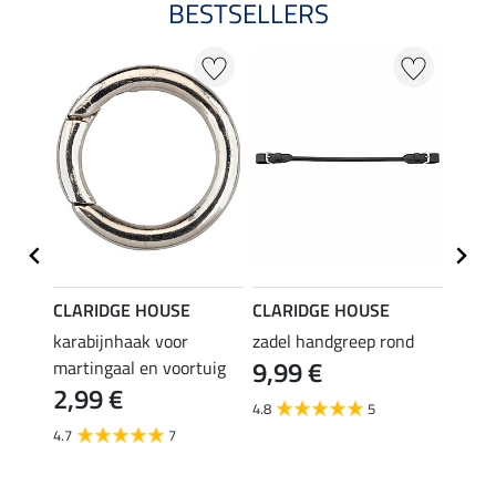
BESTSELLERS
CLARIDGE HOUSE
CLARIDGE HOUSE
CLAR
 &
karabijnhaak voor
zadel handgreep rond
geoli
9,99 €
15,
martingaal en voortuig
2,99 €
4.8
5
4.8
4.7
7