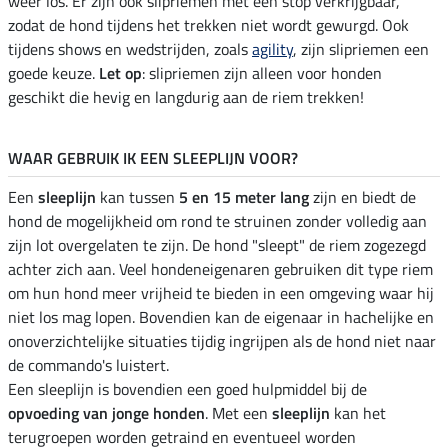
weer los. Er zijn ook slipriemen met een stop verkrijgbaar,
zodat de hond tijdens het trekken niet wordt gewurgd. Ook
tijdens shows en wedstrijden, zoals
agility
, zijn slipriemen een
goede keuze.
Let op
: slipriemen zijn alleen voor honden
geschikt die hevig en langdurig aan de riem trekken!
WAAR GEBRUIK IK EEN SLEEPLIJN VOOR?
Een
sleeplijn
kan tussen
5 en 15 meter lang
zijn en biedt de
hond de mogelijkheid om rond te struinen zonder volledig aan
zijn lot overgelaten te zijn. De hond "sleept" de riem zogezegd
achter zich aan. Veel hondeneigenaren gebruiken dit type riem
om hun hond meer vrijheid te bieden in een omgeving waar hij
niet los mag lopen. Bovendien kan de eigenaar in hachelijke en
onoverzichtelijke situaties tijdig ingrijpen als de hond niet naar
de commando's luistert.
Een sleeplijn is bovendien een goed hulpmiddel bij de
opvoeding van jonge honden
. Met een
sleeplijn
kan het
terugroepen worden getraind en eventueel worden