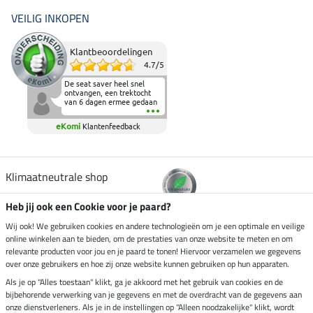
VEILIG INKOPEN
Klantbeoordelingen
4.7
/
5
De seat saver heel snel
ontvangen, een trektocht
van 6 dagen ermee gedaan
en deze heeft de beproeving
fantastisch doorstaan.
eKomi
Klantenfeedback
Heerlijk zacht om op te
zitten en de billen wat te
sparen tijdens vele uren na
elkaar in het zadel.
Aanrader.
Klimaatneutrale shop
Heb jij ook een Cookie voor je paard?
Verzending per
Wij ook! We gebruiken cookies en andere technologieën om je een optimale en veilige
online winkelen aan te bieden, om de prestaties van onze website te meten en om
relevante producten voor jou en je paard te tonen! Hiervoor verzamelen we gegevens
over onze gebruikers en hoe zij onze website kunnen gebruiken op hun apparaten.
Veilig betalen met
Als je op "Alles toestaan" klikt, ga je akkoord met het gebruik van cookies en de
bijbehorende verwerking van je gegevens en met de overdracht van de gegevens aan
onze dienstverleners. Als je in de instellingen op "Alleen noodzakelijke" klikt, wordt