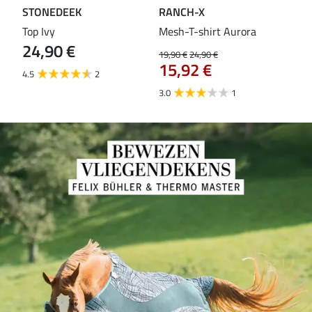
STONEDEEK
RANCH-X
ST
Top Ivy
Mesh-T-shirt Aurora
T-s
24,90 €
19,90 €
24,90 €
14,9
15,92 €
11
4.5
2
3.0
1
5.0