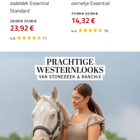
zadeldek Essential
oornetje Essential
Hoo
84
Standard
17,90 €
22,90 €
14,32 €
29,90 €
37,90 €
23,92 €
4.4
16
4.6
11