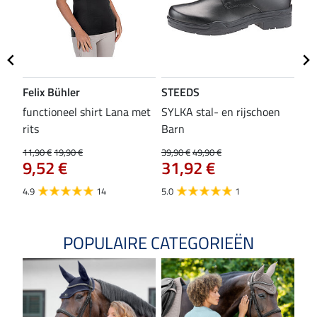
Felix Bühler
STEEDS
SH
functioneel shirt Lana met
SYLKA stal- en rijschoen
zad
rits
Barn
29,9
23
11,90 €
19,90 €
39,90 €
49,90 €
9,52 €
31,92 €
4.8
4.9
14
5.0
1
POPULAIRE CATEGORIEËN