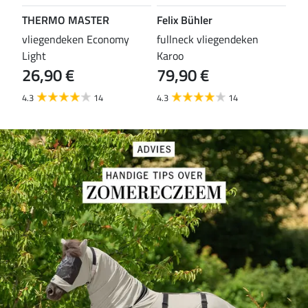
THERMO MASTER
Felix Bühler
TH
vliegendeken Economy
fullneck vliegendeken
vli
Light
Karoo
Wal
26,90 €
79,90 €
29
4.3
14
4.3
14
4.6