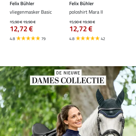
Felix Bühler
Felix Bühler
Fel
vliegenmasker Basic
poloshirt Mara II
Pul
vli
15,90 €
19,90 €
15,90 €
19,90 €
12,72 €
12,72 €
15,9
12
4.8
79
4.8
42
4.6