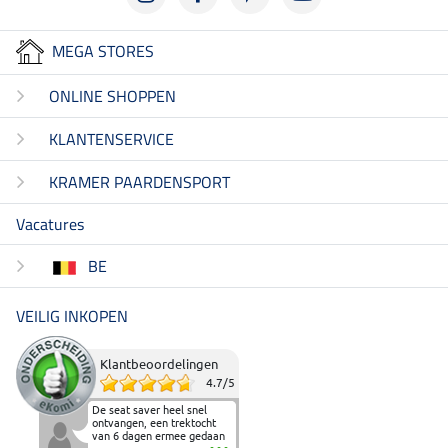
MEGA STORES
ONLINE SHOPPEN
KLANTENSERVICE
KRAMER PAARDENSPORT
Vacatures
BE
VEILIG INKOPEN
Klantbeoordelingen
4.7
/
5
De seat saver heel snel
ontvangen, een trektocht
van 6 dagen ermee gedaan