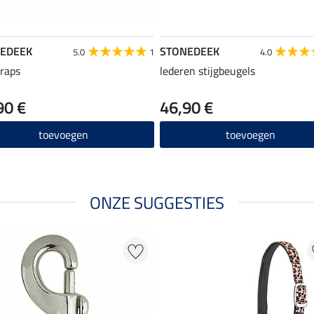
EDEEK
STONEDEEK
5.0
1
4.0
traps
lederen stijgbeugels
90 €
46,90 €
toevoegen
toevoegen
ONZE SUGGESTIES