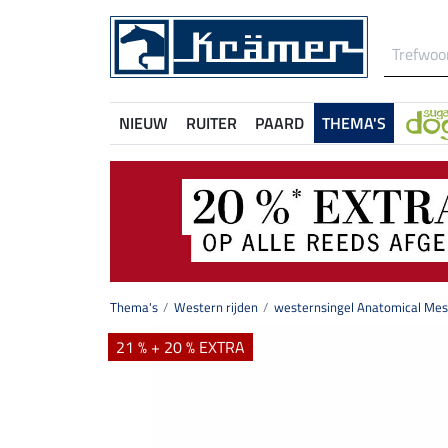
NIEUW
RUITER
PAARD
THEMA'S
Thema's
Western rijden
westernsingel Anatomical Me
21 % + 20 % EXTRA