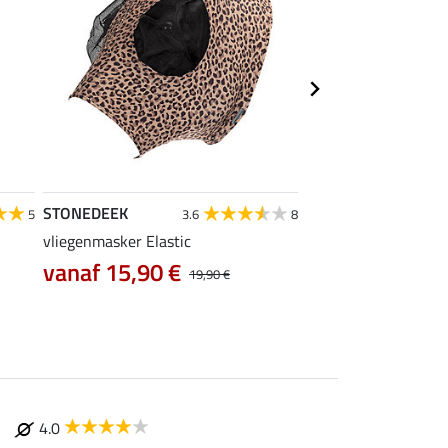
STONEDEEK
TWIN OAKS
5
3.6
8
vliegenmasker Elastic
zadeltas Bag
16,90 €
vanaf 15,90 €
19,90 €
4.0