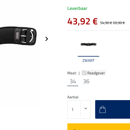
Leverbaar
43,92 €
54,90 €
69,90 €
ZWART
Maat: |
Raadgever
34
36
Aantal: