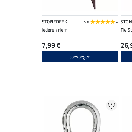
STONEDEEK
STON
5.0
4
lederen riem
Tie S
7,99 €
26,
toevoegen