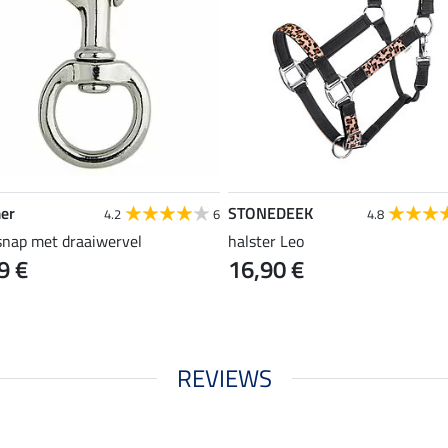
er
STONEDEEK
4.2
6
4.8
 snap met draaiwervel
halster Leo
9 €
16,90 €
REVIEWS