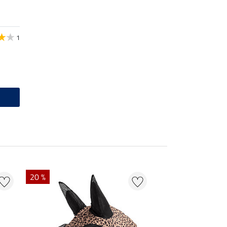
1
20 %