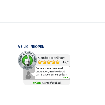
VEILIG INKOPEN
Klantbeoordelingen
4.7
/
5
De seat saver heel snel
ontvangen, een trektocht
van 6 dagen ermee gedaan
en deze heeft de beproeving
fantastisch doorstaan.
eKomi
Klantenfeedback
Heerlijk zacht om op te
zitten en de billen wat te
sparen tijdens vele uren na
elkaar in het zadel.
Aanrader.