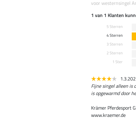
voor westernsingel 
1 van 1 Klanten kunn
5 Sterren
4 Sterren
3 Sterren
2 Sterren
1 Ster
1.3.20
Fijne singel alleen is
is opgewarmd door het 
Krämer Pferdesport G
www.kraemer.de