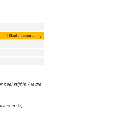
1 Klantenbeoordeling
eel stijf is. Als die
kraemer.de,