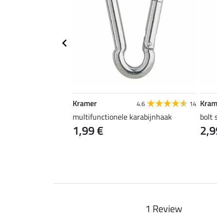
Kramer
Kram
4.5
4
4.6
14
multifunctionele karabijnhaak
bolt
1,99 €
2,9
1 Review