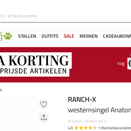
STALLEN
OUTFITS
SALE
MERKEN
CADEAUBON
nog
sh
RANCH-X
westernsingel Anato
Artikelnr.: 183502-34-S
4.0
1 Klantenbeoordeli