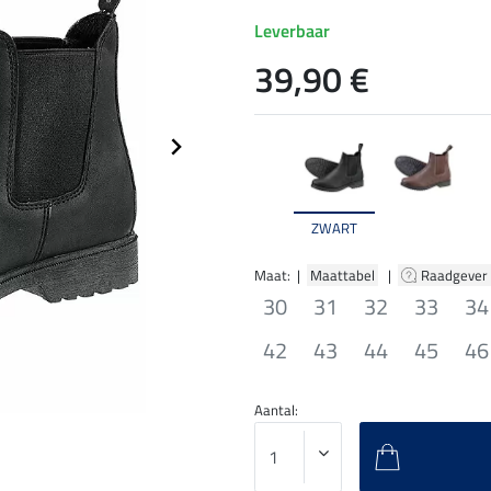
Leverbaar
39,90 €
ZWART
Maat: |
Maattabel
|
Raadgever
30
31
32
33
34
42
43
44
45
46
Aantal: