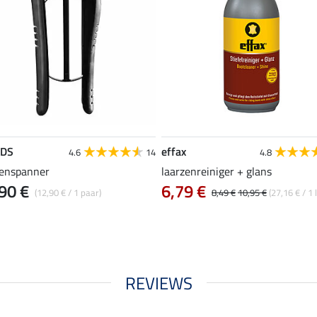
EDS
effax
4.6
14
4.8
zenspanner
laarzenreiniger + glans
90 €
6,79 €
(12,90 € / 1 paar)
8,49 €
10,95 €
(27,16 € / 1 l
REVIEWS