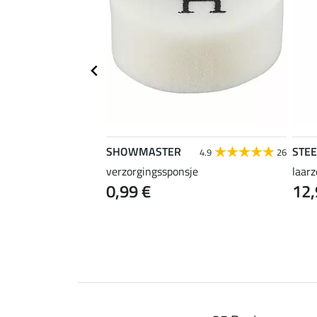
SHOWMASTER
STE
4.7
21
4.9
26
verzorgingssponsje
laar
0,99 €
12,