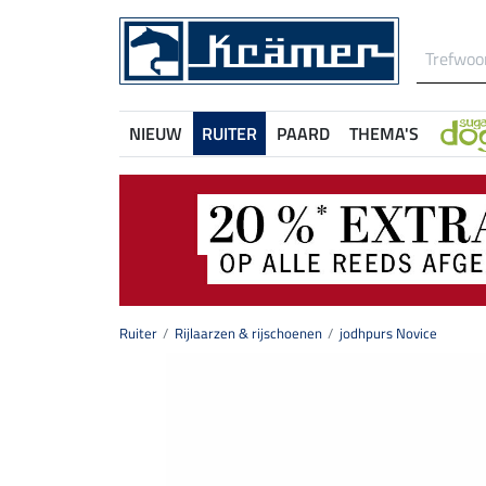
NIEUW
RUITER
PAARD
THEMA'S
Ruiter
Rijlaarzen & rijschoenen
jodhpurs Novice