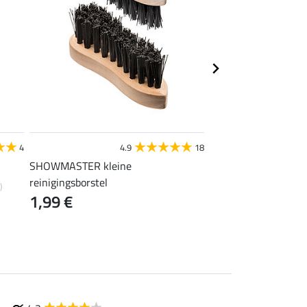
STEEDS
4
4.9
18
4
SHOWMASTER kleine
laarzentas
14,90 €
reinigingsborstel
)
1,99 €