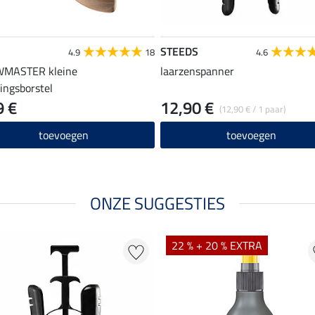
STEEDS
4.9
18
4.6
MASTER kleine
laarzenspanner
gingsborstel
9 €
12,90 €
(12,90 € / 1 paar)
toevoegen
toevoegen
ONZE SUGGESTIES
22 % + 20 % EXTRA