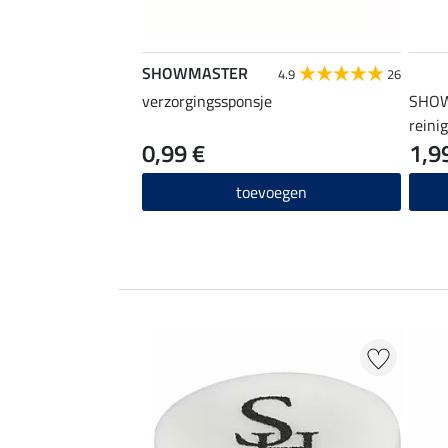
SHOWMASTER
4.9
26
verzorgingssponsje
SHOW
reini
0,99 €
1,9
toevoegen