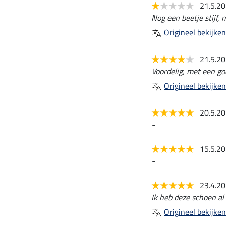
21.5.2
Nog een beetje stijf, 
Origineel bekijken
21.5.2
Voordelig, met een go
Origineel bekijken
20.5.2
-
15.5.2
-
23.4.2
Ik heb deze schoen al
Origineel bekijken