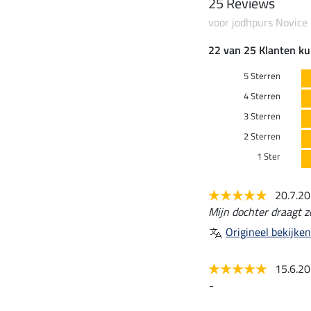
25 Reviews
voor jodhpurs Novice
22 van 25 Klanten ku
5 Sterren
4 Sterren
3 Sterren
2 Sterren
1 Ster
20.7.2
Mijn dochter draagt z
Origineel bekijken
15.6.2
-