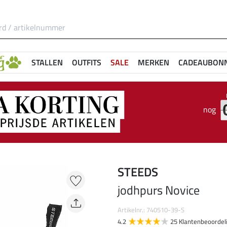
STALLEN
OUTFITS
SALE
MERKEN
CADEAUBON
nog
STEEDS
jodhpurs Novice
Artikelnr.: 740510-39-S
4.2
25 Klantenbeoordel