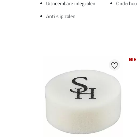
Uitneembare inlegzolen
Onderhoud
Anti slip zolen
NI