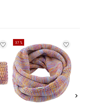
37 %
20 %