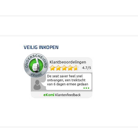
VEILIG INKOPEN
Klantbeoordelingen
4.7
/
5
De seat saver heel snel
ontvangen, een trektocht
van 6 dagen ermee gedaan
en deze heeft de beproeving
fantastisch doorstaan.
eKomi
Klantenfeedback
Heerlijk zacht om op te
zitten en de billen wat te
sparen tijdens vele uren na
elkaar in het zadel.
Aanrader.