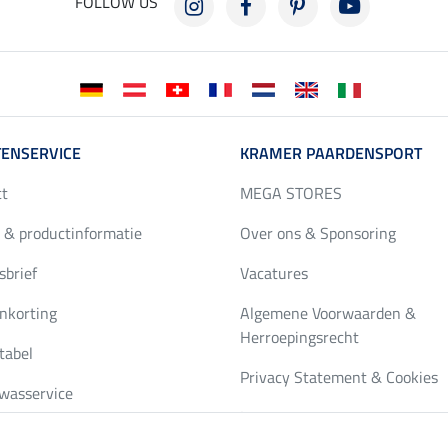
FOLLOW US
ENSERVICE
KRAMER PAARDENSPORT
ct
MEGA STORES
 & productinformatie
Over ons & Sponsoring
brief
Vacatures
nkorting
Algemene Voorwaarden &
Herroepingsrecht
tabel
Privacy Statement & Cookies
wasservice
Impressum
gus bestellen