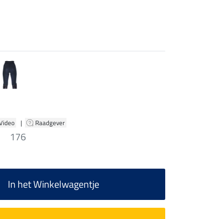
 Video
|
Raadgever
176
In het Winkelwagentje