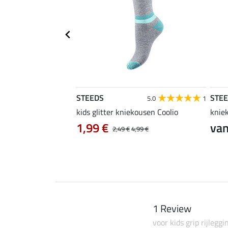
STEEDS
STE
4.4
16
5.0
1
rijdshirt Jule
kids glitter kniekousen Coolio
knie
0 €
1,99 €
van
24,90 €
2,49 €
4,99 €
1 Review
voor kids grip rijleggi