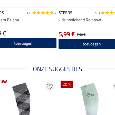
DS
STEEDS
4.5
2
5.0
riem Belana
kids hoofdband Rainbow
9 €
5,99 €
7,99 €
toevoegen
toevoegen
ONZE SUGGESTIES
EUW
20 %