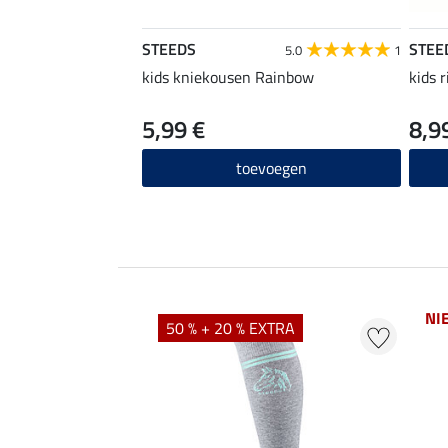
STEEDS
STEE
5.0
1
kids kniekousen Rainbow
kids 
5,99 €
8,9
toevoegen
NI
50 % + 20 % EXTRA