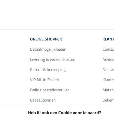
ONLINE SHOPPEN
KLANT
Betaalmogelijkheden
Conta
Levering & verzendkosten
Advies
Retour & herroeping
Nieuws
VIP All-In Pakket
Klante
Online bestelformulier
Maten
Cadeaubonnen
Deken
FAQ
Catalo
Heb jij ook een Cookie voor je paard?