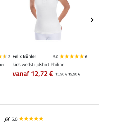
Felix Bühler
Felix Bühler
2
5.0
6
4
mer
kids wedstrijdshirt Philine
functioneel wedstrijd
vanaf 12,72 €
vanaf 14,90 €
15,90 €
19,90 €
5.0