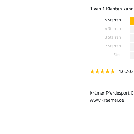
1 van 1 Klanten kunn
5 Sterren
4 Sterren
3 Sterren
2 Sterren
1 Ster
1.6.20
-
Krämer Pferdesport G
www.kraemer.de