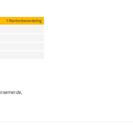
1 Klantenbeoordeling
kraemer.de,