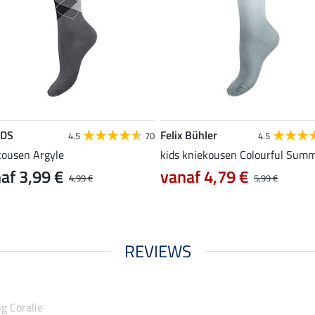
EDS
Felix Bühler
4.5
70
4.5
kousen Argyle
kids kniekousen Colourful Sum
af 3,99 €
vanaf 4,79 €
4,99 €
5,99 €
REVIEWS
ng Coralie