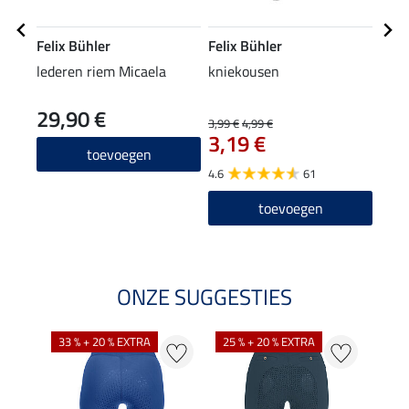
Felix Bühler
Felix Bühler
Feli
lederen riem Micaela
kniekousen
func
Lari
29,90 €
3,99 €
4,99 €
15,90
3,19 €
12
toevoegen
4.6
61
5.0
toevoegen
ONZE SUGGESTIES
33 % + 20 % EXTRA
25 % + 20 % EXTRA
20 %