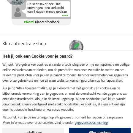
De seat saver heel snel
ontvangen, een trektocht
van 6 dagen ermee gedaan
en deze heeft de beproeving
fantastisch doorstaan.
eKomi
Klantenfeedback
Heerlijk zacht om op te
zitten en de billen wat te
sparen tijdens vele uren na
elkaar in het zadel.
Aanrader.
Klimaatneutrale shop
Heb jij ook een Cookie voor je paard?
Verzending per
Wij ook! We gebruiken cookies en andere technologieën om je een optimale en veilige
online winkelen aan te bieden, om de prestaties van onze website te meten en om
relevante producten voor jou en je paard te tonen! Hiervoor verzamelen we gegevens
over onze gebruikers en hoe zij onze website kunnen gebruiken op hun apparaten.
Veilig betalen met
Als je op "Alles toestaan" klikt, ga je akkoord met het gebruik van cookies en de
bijbehorende verwerking van je gegevens en met de overdracht van de gegevens aan
onze dienstverleners. Als je in de instellingen op "Alleen noodzakelijke" klikt, wordt
jouw bezoek alleen voortgezet met strikt noodzakelijke cookies, die essentieel zijn
voor het soepele functioneren van onze website.
Impressum
Natuurlijk kun je de instellingen op elk gewenst moment herroepen of aanpassen.
Meer informatie over onze cookies vind je onder
gegevensbescherming
.
Laatste update op 08.08.2026 om 14:33 uur
Alle prijzen in euro's, incl. BTW, excl. verzendkosten.
Instellingen
Alles toestaan