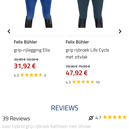
Felix Bühler
Felix Bühler
Felix
 met
grip-rijlegging Ella
grip rijbroek Life Cycle
grip 
le
met zitvlak
met z
39,90 €
59,90 €
31,92 €
59,90 €
79,90 €
59,90 
47,92 €
van
4.3
3
4.3
10
4.8
REVIEWS
39 Reviews
4.7
voor hybrid grip rijbroek Kathleen met zitvlak