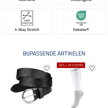
4-Way Stretch
Oekotex®
BIJPASSENDE ARTIKELEN
20 % + 20 % EXTRA
20