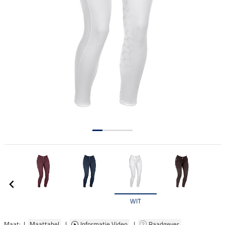
WIT
Maat: |
Maattabel
|
Informatie Video
|
Raadgever