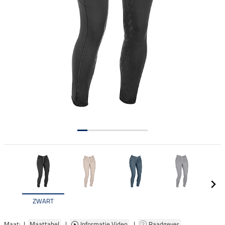
ZWART
Maat: |
Maattabel
|
Informatie Video
|
Raadgever