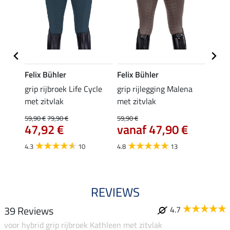
Felix Bühler
Felix Bühler
Equil
a met
grip rijbroek Life Cycle
grip rijlegging Malena
zomer 
met zitvlak
met zitvlak
Amand
44,
59,90 €
79,90 €
59,90 €
€
47,92 €
vanaf 47,90 €
4.8
4.3
10
4.8
13
REVIEWS
39 Reviews
4.7
voor hybrid grip rijbroek Kathleen met zitvlak