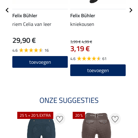
Felix Bühler
Felix Bühler
Feli
riem Celia van leer
kniekousen
Zip-
29,90 €
22
3,99 €
4,99 €
3,19 €
4.6
16
4.7
4.6
61
toevoegen
toevoegen
ONZE SUGGESTIES
25 % + 20 % EXTRA
20 %