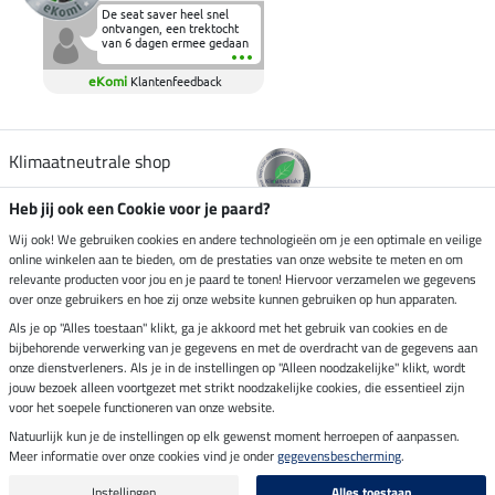
De seat saver heel snel
ontvangen, een trektocht
van 6 dagen ermee gedaan
en deze heeft de beproeving
fantastisch doorstaan.
eKomi
Klantenfeedback
Heerlijk zacht om op te
zitten en de billen wat te
sparen tijdens vele uren na
elkaar in het zadel.
Aanrader.
Klimaatneutrale shop
Heb jij ook een Cookie voor je paard?
Verzending per
Wij ook! We gebruiken cookies en andere technologieën om je een optimale en veilige
online winkelen aan te bieden, om de prestaties van onze website te meten en om
relevante producten voor jou en je paard te tonen! Hiervoor verzamelen we gegevens
over onze gebruikers en hoe zij onze website kunnen gebruiken op hun apparaten.
Veilig betalen met
Als je op "Alles toestaan" klikt, ga je akkoord met het gebruik van cookies en de
bijbehorende verwerking van je gegevens en met de overdracht van de gegevens aan
onze dienstverleners. Als je in de instellingen op "Alleen noodzakelijke" klikt, wordt
jouw bezoek alleen voortgezet met strikt noodzakelijke cookies, die essentieel zijn
voor het soepele functioneren van onze website.
Impressum
Natuurlijk kun je de instellingen op elk gewenst moment herroepen of aanpassen.
Meer informatie over onze cookies vind je onder
gegevensbescherming
.
Laatste update op 07.08.2026 om 14:39 uur
Alle prijzen in euro's, incl. BTW, excl. verzendkosten.
Instellingen
Alles toestaan