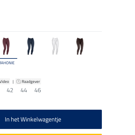
MAHONIE
 Video
|
Raadgever
42
44
46
In het Winkelwagentje