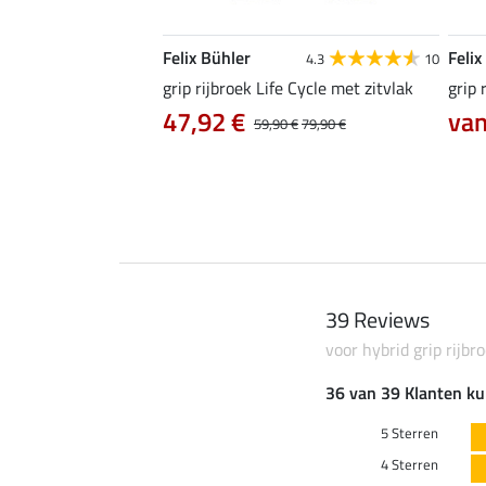
Felix Bühler
Felix
4.7
18
4.3
10
Dana met knievlak
grip rijbroek Life Cycle met zitvlak
grip 
2 €
47,92 €
van
29,90 €
39,90 €
59,90 €
79,90 €
39 Reviews
voor hybrid grip rijbr
36 van 39 Klanten ku
5 Sterren
4 Sterren