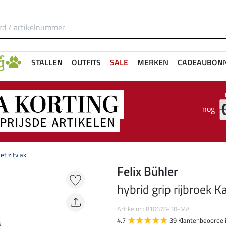
STALLEN
OUTFITS
SALE
MERKEN
CADEAUBON
nog
et zitvlak
Felix Bühler
hybrid grip rijbroek K
Artikelnr.: 810678-38-MA
4.7
39 Klantenbeoordel