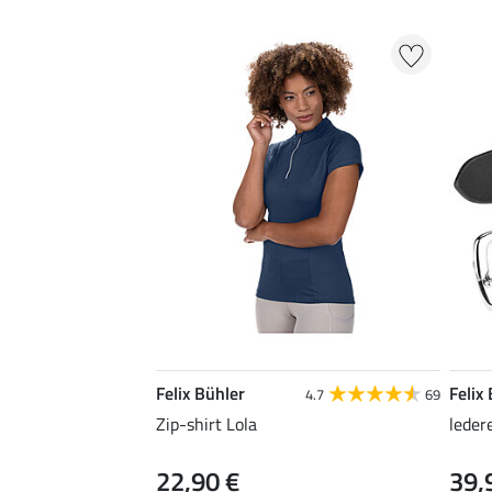
Felix Bühler
Felix
4.7
69
Zip-shirt Lola
leder
22,90 €
39,