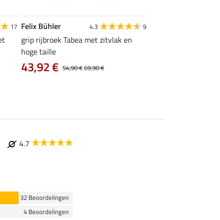
Felix Bühler
Equilibre
17
4.3
9
4
et
grip rijbroek Tabea met zitvlak en
grip rijlegging Dana
hoge taille
vanaf 23,92 €
43,92 €
54,90 €
69,90 €
4.7
32 Beoordelingen
4 Beoordelingen