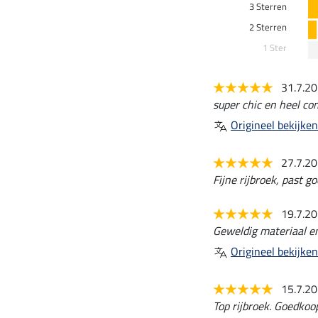
3 Sterren
2 Sterren
1 Ster
31.7.2
super chic en heel co
Origineel bekijken
27.7.2
Fijne rijbroek, past go
19.7.2
Geweldig materiaal e
Origineel bekijken
15.7.2
Top rijbroek. Goedkoop