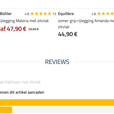
 Bühler
Equilibre
4.8
13
4.8
rijlegging Malena met zitvlak
zomer grip rijlegging Amanda m
zitvlak
af 47,90 €
59,90 €
44,90 €
REVIEWS
oek Kathleen met zitvlak
nnen dit artikel aanraden