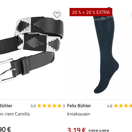
20 % + 20 % EXTRA
 Bühler
Felix Bühler
5.0
3
4.6
en riem Camilla
kniekousen
90 €
3,19 €
3,99 €
4,99 €