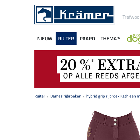
NIEUW
RUITER
PAARD
THEMA'S
Ruiter
Dames rijbroeken
hybrid grip rijbroek Kathleen m