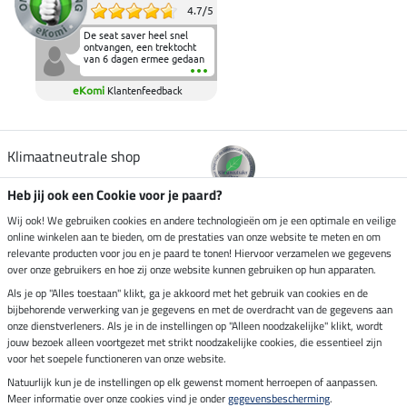
4.7
/
5
De seat saver heel snel
ontvangen, een trektocht
van 6 dagen ermee gedaan
en deze heeft de beproeving
fantastisch doorstaan.
eKomi
Klantenfeedback
Heerlijk zacht om op te
zitten en de billen wat te
sparen tijdens vele uren na
elkaar in het zadel.
Aanrader.
Klimaatneutrale shop
Heb jij ook een Cookie voor je paard?
Verzending per
Wij ook! We gebruiken cookies en andere technologieën om je een optimale en veilige
online winkelen aan te bieden, om de prestaties van onze website te meten en om
relevante producten voor jou en je paard te tonen! Hiervoor verzamelen we gegevens
over onze gebruikers en hoe zij onze website kunnen gebruiken op hun apparaten.
Veilig betalen met
Als je op "Alles toestaan" klikt, ga je akkoord met het gebruik van cookies en de
bijbehorende verwerking van je gegevens en met de overdracht van de gegevens aan
onze dienstverleners. Als je in de instellingen op "Alleen noodzakelijke" klikt, wordt
jouw bezoek alleen voortgezet met strikt noodzakelijke cookies, die essentieel zijn
voor het soepele functioneren van onze website.
Impressum
Natuurlijk kun je de instellingen op elk gewenst moment herroepen of aanpassen.
Meer informatie over onze cookies vind je onder
gegevensbescherming
.