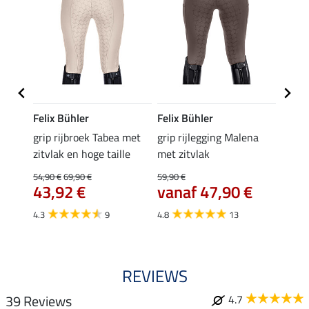
Felix Bühler
Felix Bühler
Equil
ycle
grip rijbroek Tabea met
grip rijlegging Malena
zomer 
zitvlak en hoge taille
met zitvlak
Amand
44,
54,90 €
69,90 €
59,90 €
43,92 €
vanaf 47,90 €
4.8
4.3
9
4.8
13
REVIEWS
39 Reviews
4.7