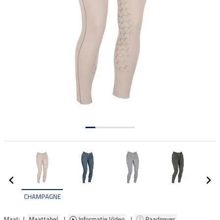
CHAMPAGNE
Maat: |
Maattabel
|
Informatie Video
|
Raadgever