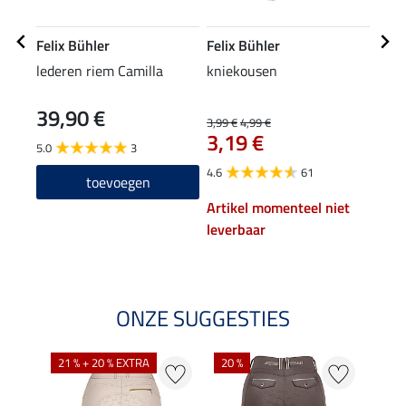
Felix Bühler
Felix Bühler
Feli
lederen riem Camilla
kniekousen
knie
39,90 €
6,9
3,99 €
4,99 €
3,19 €
5.0
3
4.7
4.6
61
toevoegen
Artikel momenteel niet
leverbaar
ONZE SUGGESTIES
21 % + 20 % EXTRA
20 %