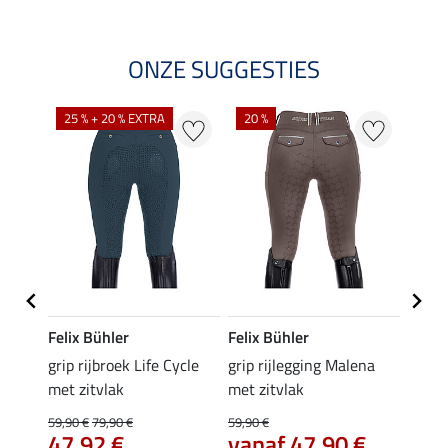
ONZE SUGGESTIES
25 % + 20 % EXTRA
20 %
Felix Bühler
Felix Bühler
Equil
a met
grip rijbroek Life Cycle
grip rijlegging Malena
zomer 
met zitvlak
met zitvlak
Amand
44,
59,90 €
79,90 €
59,90 €
€
47,92 €
vanaf 47,90 €