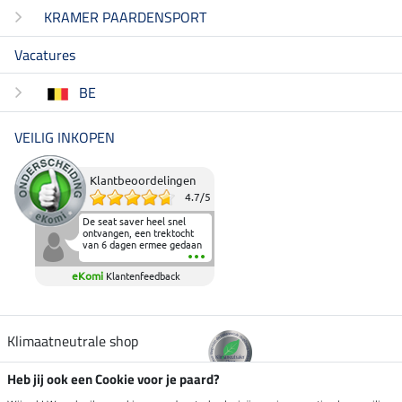
KRAMER PAARDENSPORT
Vacatures
BE
VEILIG INKOPEN
Klantbeoordelingen
4.7
/
5
De seat saver heel snel
ontvangen, een trektocht
van 6 dagen ermee gedaan
en deze heeft de beproeving
fantastisch doorstaan.
eKomi
Klantenfeedback
Heerlijk zacht om op te
zitten en de billen wat te
sparen tijdens vele uren na
elkaar in het zadel.
Aanrader.
Klimaatneutrale shop
Heb jij ook een Cookie voor je paard?
Verzending per