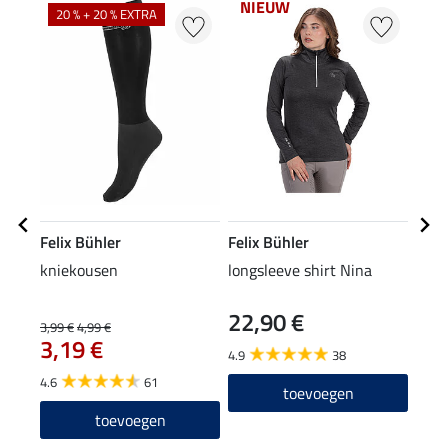
NIEUW
NI
20 % + 20 % EXTRA
Felix Bühler
Felix Bühler
Feli
kniekousen
longsleeve shirt Nina
func
Lara
22,90 €
24
3,99 €
4,99 €
3,19 €
4.9
38
4.9
4.6
61
toevoegen
toevoegen