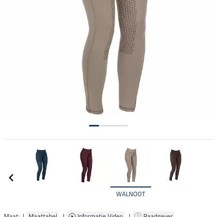
WALNOOT
Maat: |
Maattabel
|
Informatie Video
|
Raadgever