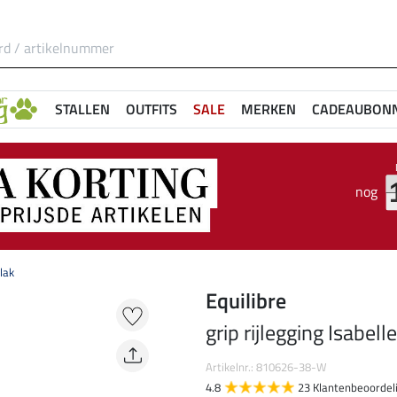
STALLEN
OUTFITS
SALE
MERKEN
CADEAUBON
nog
vlak
Equilibre
grip rijlegging Isabell
Artikelnr.: 810626-38-W
4.8
23 Klantenbeoordel