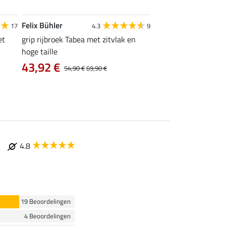
Felix Bühler
Equilibre
17
4.3
9
4
et
grip rijbroek Tabea met zitvlak en
grip rijlegging Dana
hoge taille
vanaf 23,92 €
43,92 €
54,90 €
69,90 €
4.8
19 Beoordelingen
4 Beoordelingen