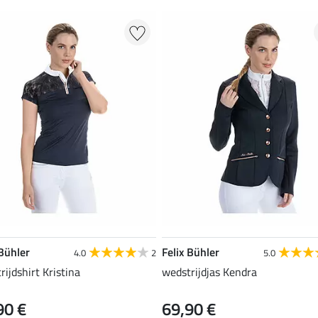
 Bühler
Felix Bühler
4.0
2
5.0
rijdshirt Kristina
wedstrijdjas Kendra
90 €
69,90 €