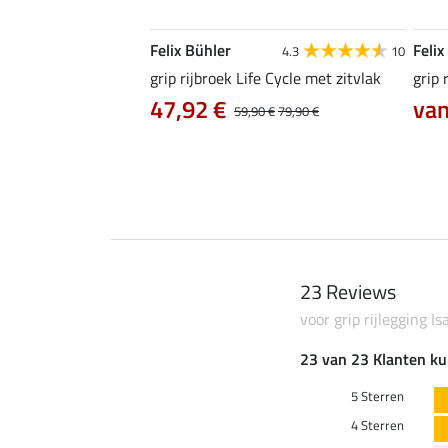
Felix Bühler
Felix
4.7
18
4.3
10
Dana met knievlak
grip rijbroek Life Cycle met zitvlak
grip 
2 €
47,92 €
van
29,90 €
39,90 €
59,90 €
79,90 €
23 Reviews
voor grip rijlegging Is
23 van 23 Klanten ku
5 Sterren
4 Sterren