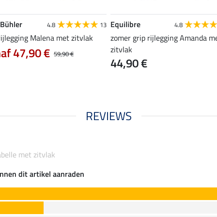
 Bühler
Equilibre
4.8
13
4.8
rijlegging Malena met zitvlak
zomer grip rijlegging Amanda m
zitvlak
af 47,90 €
59,90 €
44,90 €
REVIEWS
abelle met zitvlak
nnen dit artikel aanraden