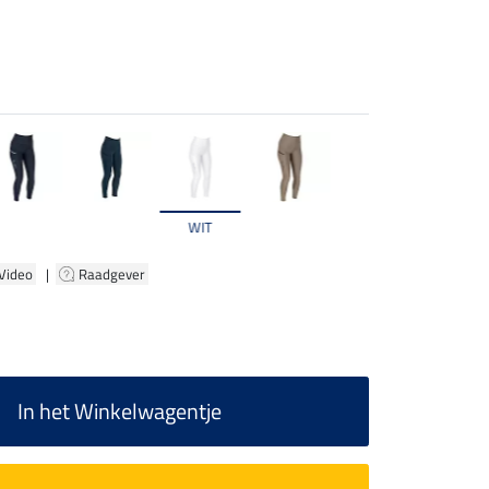
WIT
 Video
|
Raadgever
In het Winkelwagentje