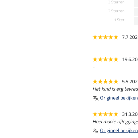
3 Sterren
2 Sterren
1 Ster
7.7.20
-
19.6.2
-
5.5.20
Het kind is erg tevred
Origineel bekijken
31.3.2
Heel mooie rijleggings
Origineel bekijken