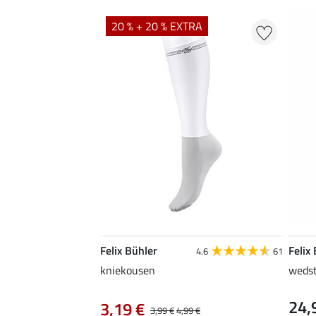
20 % + 20 % EXTRA
Felix Bühler
Felix
4.6
61
kniekousen
wedst
24,
3,19 €
3,99 €
4,99 €